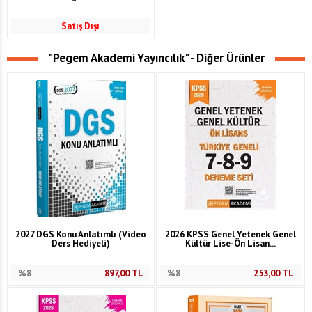
Satış Dışı
"Pegem Akademi Yayıncılık" - Diğer Ürünler
2027 DGS Konu Anlatımlı (Video
2026 KPSS Genel Yetenek Genel
Ders Hediyeli)
Kültür Lise-Ön Lisan...
%8
897,00
TL
%8
253,00
TL