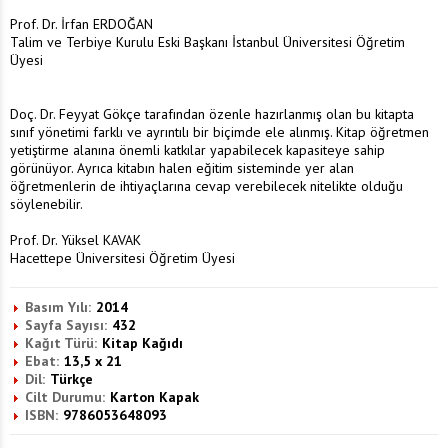
Prof. Dr. İrfan ERDOĞAN
Talim ve Terbiye Kurulu Eski Başkanı İstanbul Üniversitesi Öğretim
Üyesi
Doç. Dr. Feyyat Gökçe tarafından özenle hazırlanmış olan bu kitapta
sınıf yönetimi farklı ve ayrıntılı bir biçimde ele alınmış. Kitap öğretmen
yetiştirme alanına önemli katkılar yapabilecek kapasiteye sahip
görünüyor. Ayrıca kitabın halen eğitim sisteminde yer alan
öğretmenlerin de ihtiyaçlarına cevap verebilecek nitelikte olduğu
söylenebilir.
Prof. Dr. Yüksel KAVAK
Hacettepe Üniversitesi Öğretim Üyesi
Basım Yılı:
2014
Sayfa Sayısı:
432
Kağıt Türü:
Kitap Kağıdı
Ebat:
13,5 x 21
Dil:
Türkçe
Cilt Durumu:
Karton Kapak
ISBN:
9786053648093