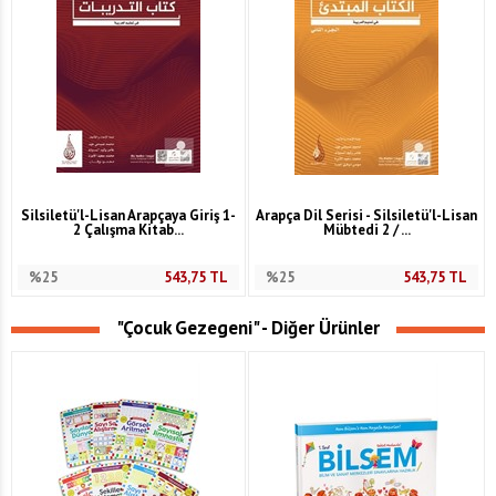
Silsiletü'l-Lisan Arapçaya Giriş 1-
Arapça Dil Serisi - Silsiletü'l-Lisan
2 Çalışma Kitab...
Mübtedi 2 / ...
%25
543,75
TL
%25
543,75
TL
"Çocuk Gezegeni" - Diğer Ürünler