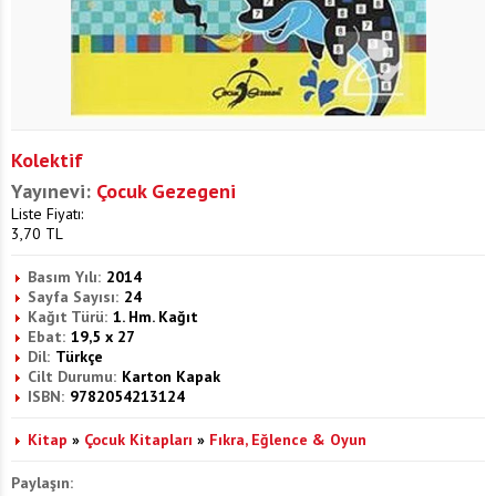
Kolektif
Yayınevi:
Çocuk Gezegeni
Liste Fiyatı:
3,70
TL
Basım Yılı:
2014
Sayfa Sayısı:
24
Kağıt Türü:
1. Hm. Kağıt
Ebat:
19,5 x 27
Dil:
Türkçe
Cilt Durumu:
Karton Kapak
ISBN:
9782054213124
Kitap
»
Çocuk Kitapları
»
Fıkra, Eğlence & Oyun
Paylaşın: