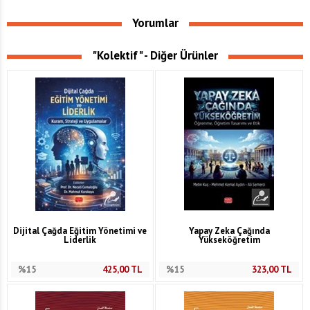
Yorumlar
"Kolektif" - Diğer Ürünler
Dijital Çağda Eğitim Yönetimi ve
Yapay Zeka Çağında
Liderlik
Yükseköğretim
%15
425,00
TL
%15
323,00
TL