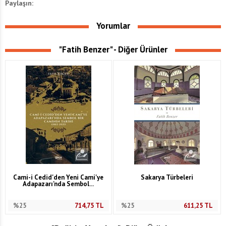
Paylaşın:
Yorumlar
"Fatih Benzer" - Diğer Ürünler
Cami-i Cedid'den Yeni Cami'ye
Sakarya Türbeleri
Adapazarı'nda Sembol...
%25
714,75
TL
%25
611,25
TL