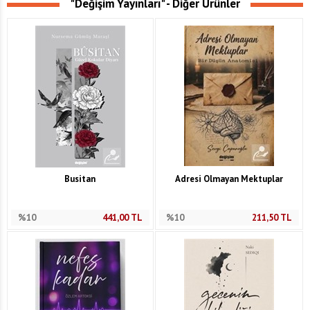
"Değişim Yayınları" - Diğer Ürünler
Busitan
Adresi Olmayan Mektuplar
%10
441,00
TL
%10
211,50
TL