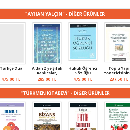
"AYHAN YALÇIN" - DİĞER ÜRÜNLER
Türkçe Dua
A'dan Z'ye Şifalı
Hukuk Öğrenci
Toplu Yapı
Kaplıcalar,
Sözlüğü
Yöneticisinin
İçmeler, Ç...
Kitabı
475,00
TL
285,00
TL
475,00
TL
237,50
TL
"TÜRKMEN KİTABEVİ" - DİĞER ÜRÜNLER