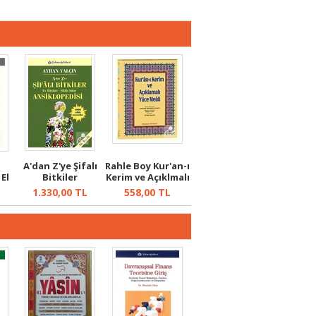
A'dan Z'ye Şifalı
Rahle Boy Kur'an-ı
 El
Bitkiler
Kerim ve Açıklmalı
Ansiklopedisi
Yü...
1.330,00
TL
558,00
TL