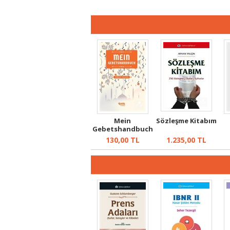
Mein
Sözleşme Kitabım
Gebetshandbuch
(Benim Namaz El
130,00
TL
1.235,00
TL
Kita...