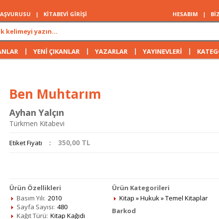
 BAŞVURUSU
|
KİTABEVİ GİRİŞİ
HESABIM
|
Bİ
|
|
|
|
ANLAR
YENİ ÇIKANLAR
YAZARLAR
YAYINEVLERİ
KATEG
Ben Muhtarım
Ayhan Yalçın
Türkmen Kitabevi
350,00
TL
Etiket Fiyatı
:
Ürün Özellikleri
Ürün Kategorileri
Basım Yılı:
2010
Kitap
»
Hukuk
»
Temel Kitaplar
Sayfa Sayısı:
480
Barkod
Kağıt Türü:
Kitap Kağıdı