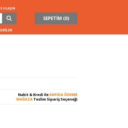
ZE ULAŞIN
SEPETİM (
0
)
ORİLER
Nakit & Kredi ile
KAPIDA ÖDEME
MAĞAZA
Teslim Sipariş Seçeneği