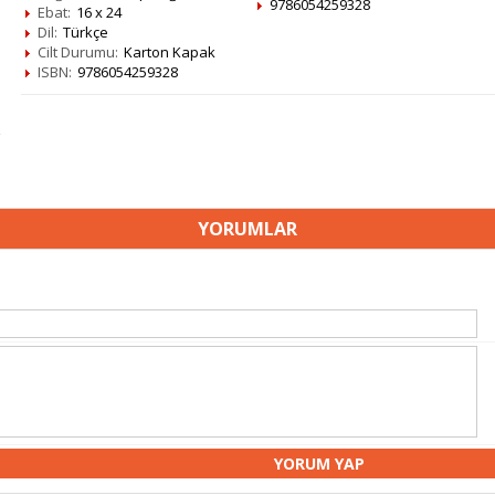
9786054259328
Ebat:
16 x 24
Dil:
Türkçe
Cilt Durumu:
Karton Kapak
ISBN:
9786054259328
YORUMLAR