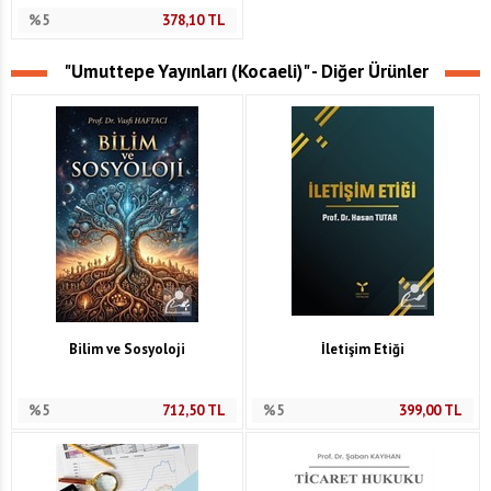
%5
378,10
TL
"Umuttepe Yayınları (Kocaeli)" - Diğer Ürünler
Bilim ve Sosyoloji
İletişim Etiği
%5
712,50
TL
%5
399,00
TL