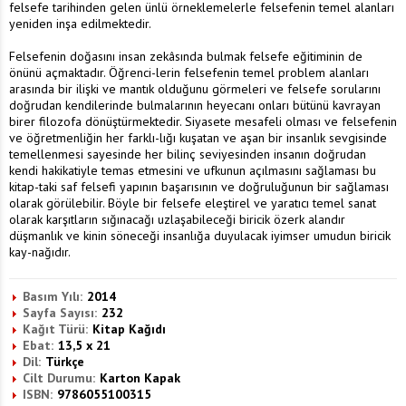
felsefe tarihinden gelen ünlü örneklemelerle felsefenin temel alanları
yeniden inşa edilmektedir.
Felsefenin doğasını insan zekâsında bulmak felsefe eğitiminin de
önünü açmaktadır. Öğrenci-lerin felsefenin temel problem alanları
arasında bir ilişki ve mantık olduğunu görmeleri ve felsefe sorularını
doğrudan kendilerinde bulmalarının heyecanı onları bütünü kavrayan
birer filozofa dönüştürmektedir. Siyasete mesafeli olması ve felsefenin
ve öğretmenliğin her farklı-lığı kuşatan ve aşan bir insanlık sevgisinde
temellenmesi sayesinde her bilinç seviyesinden insanın doğrudan
kendi hakikatiyle temas etmesini ve ufkunun açılmasını sağlaması bu
kitap-taki saf felsefi yapının başarısının ve doğruluğunun bir sağlaması
olarak görülebilir. Böyle bir felsefe eleştirel ve yaratıcı temel sanat
olarak karşıtların sığınacağı uzlaşabileceği biricik özerk alandır
düşmanlık ve kinin söneceği insanlığa duyulacak iyimser umudun biricik
kay-nağıdır.
Basım Yılı:
2014
Sayfa Sayısı:
232
Kağıt Türü:
Kitap Kağıdı
Ebat:
13,5 x 21
Dil:
Türkçe
Cilt Durumu:
Karton Kapak
ISBN:
9786055100315