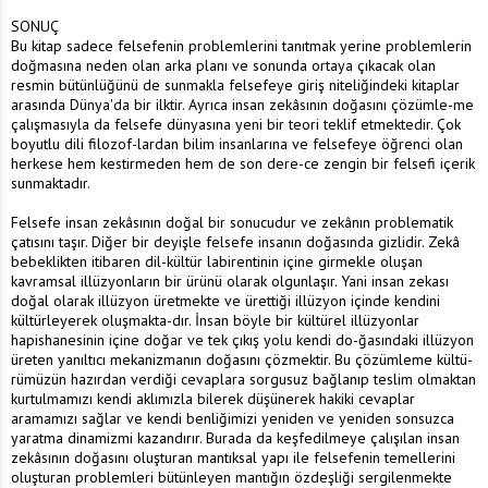
SONUÇ
Bu kitap sadece felsefenin problemlerini tanıtmak yerine problemlerin
doğmasına neden olan arka planı ve sonunda ortaya çıkacak olan
resmin bütünlüğünü de sunmakla felsefeye giriş niteliğindeki kitaplar
arasında Dünya'da bir ilktir. Ayrıca insan zekâsının doğasını çözümle-me
çalışmasıyla da felsefe dünyasına yeni bir teori teklif etmektedir. Çok
boyutlu dili filozof-lardan bilim insanlarına ve felsefeye öğrenci olan
herkese hem kestirmeden hem de son dere-ce zengin bir felsefi içerik
sunmaktadır.
Felsefe insan zekâsının doğal bir sonucudur ve zekânın problematik
çatısını taşır. Diğer bir deyişle felsefe insanın doğasında gizlidir. Zekâ
bebeklikten itibaren dil-kültür labirentinin içine girmekle oluşan
kavramsal illüzyonların bir ürünü olarak olgunlaşır. Yani insan zekası
doğal olarak illüzyon üretmekte ve ürettiği illüzyon içinde kendini
kültürleyerek oluşmakta-dır. İnsan böyle bir kültürel illüzyonlar
hapishanesinin içine doğar ve tek çıkış yolu kendi do-ğasındaki illüzyon
üreten yanıltıcı mekanizmanın doğasını çözmektir. Bu çözümleme kültü-
rümüzün hazırdan verdiği cevaplara sorgusuz bağlanıp teslim olmaktan
kurtulmamızı kendi aklımızla bilerek düşünerek hakiki cevaplar
aramamızı sağlar ve kendi benliğimizi yeniden ve yeniden sonsuzca
yaratma dinamizmi kazandırır. Burada da keşfedilmeye çalışılan insan
zekâsının doğasını oluşturan mantıksal yapı ile felsefenin temellerini
oluşturan problemleri bütünleyen mantığın özdeşliği sergilenmekte