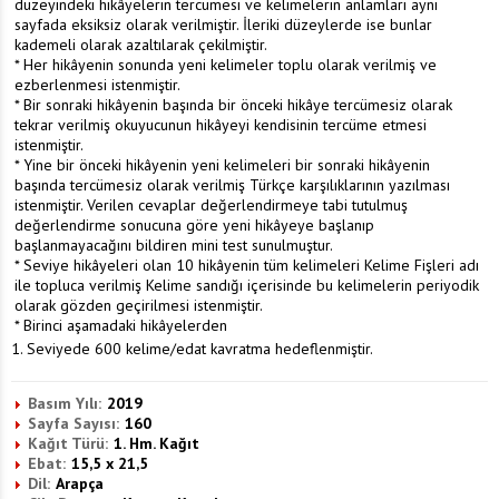
düzeyindeki hikâyelerin tercümesi ve kelimelerin anlamları aynı
sayfada eksiksiz olarak verilmiştir. İleriki düzeylerde ise bunlar
kademeli olarak azaltılarak çekilmiştir.
* Her hikâyenin sonunda yeni kelimeler toplu olarak verilmiş ve
ezberlenmesi istenmiştir.
* Bir sonraki hikâyenin başında bir önceki hikâye tercümesiz olarak
tekrar verilmiş okuyucunun hikâyeyi kendisinin tercüme etmesi
istenmiştir.
* Yine bir önceki hikâyenin yeni kelimeleri bir sonraki hikâyenin
başında tercümesiz olarak verilmiş Türkçe karşılıklarının yazılması
istenmiştir. Verilen cevaplar değerlendirmeye tabi tutulmuş
değerlendirme sonucuna göre yeni hikâyeye başlanıp
başlanmayacağını bildiren mini test sunulmuştur.
* Seviye hikâyeleri olan 10 hikâyenin tüm kelimeleri Kelime Fişleri adı
ile topluca verilmiş Kelime sandığı içerisinde bu kelimelerin periyodik
olarak gözden geçirilmesi istenmiştir.
* Birinci aşamadaki hikâyelerden
1. Seviyede 600 kelime/edat kavratma hedeflenmiştir.
Basım Yılı:
2019
Sayfa Sayısı:
160
Kağıt Türü:
1. Hm. Kağıt
Ebat:
15,5 x 21,5
Dil:
Arapça