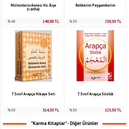
Mü'minlerin Annesi Hz. Âişe
Rehberim Peygamberim
(r.anha)
%40
240,00
TL
%30
230,30
TL
7. Sınıf Arapça Hikaye Seti
7. Sınıf Arapça Sözlük
%30
314,30
TL
%30
125,30
TL
"Karma Kitaplar" - Diğer Ürünler