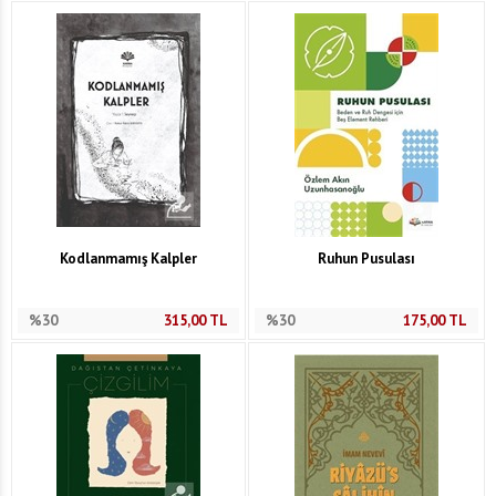
Kodlanmamış Kalpler
Ruhun Pusulası
%30
315,00
TL
%30
175,00
TL