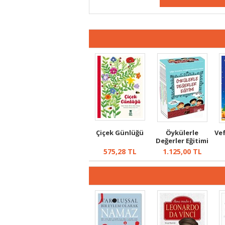
Çiçek Günlüğü
Öykülerle
Ve
Değerler Eğitimi
Seti (10 Kita...
Ö
575,28
TL
1.125,00
TL