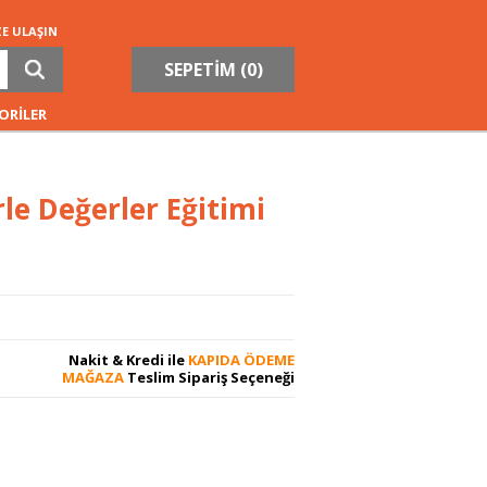
ZE ULAŞIN
SEPETİM (
0
)
ORİLER
le Değerler Eğitimi
Nakit & Kredi ile
KAPIDA ÖDEME
MAĞAZA
Teslim Sipariş Seçeneği