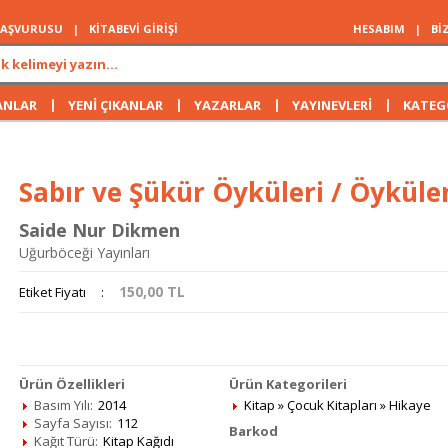
 BAŞVURUSU
|
KİTABEVİ GİRİŞİ
HESABIM
|
Bİ
|
|
|
|
ANLAR
YENİ ÇIKANLAR
YAZARLAR
YAYINEVLERİ
KATEG
Sabır ve Şükür Öyküleri / Öyküler
Saide Nur Dikmen
Uğurböceği Yayınları
150,00
TL
Etiket Fiyatı
:
Ürün Özellikleri
Ürün Kategorileri
Basım Yılı:
2014
Kitap
»
Çocuk Kitapları
»
Hikaye
Sayfa Sayısı:
112
Barkod
Kağıt Türü:
Kitap Kağıdı