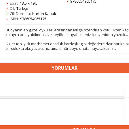
9786054965175
Ebat:
13,5 x 19,5
Dil:
Türkçe
Cilt Durumu:
Karton Kapak
ISBN:
9786054965175
Dünyanın en güzel öyküleri arasından iyiliğe özendiren kötülükten kaçın
kolayca anlayabilmeniz ve keyifle okuyabilmeniz için yeniden yazdık...
Sizler için iyilik merhamet dostluk kardeşlik gibi değerlere dair harika bir
bir solukta okuyacaksınız ama ömür boyu unutamayacaksınız...
YORUMLAR