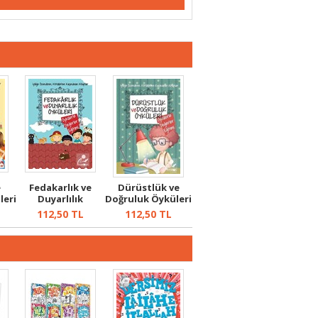
e
Fedakarlık ve
Dürüstlük ve
leri
Duyarlılık
Doğruluk Öyküleri
.
Öyküleri / Öykü...
/ Öyküler...
112,50
TL
112,50
TL