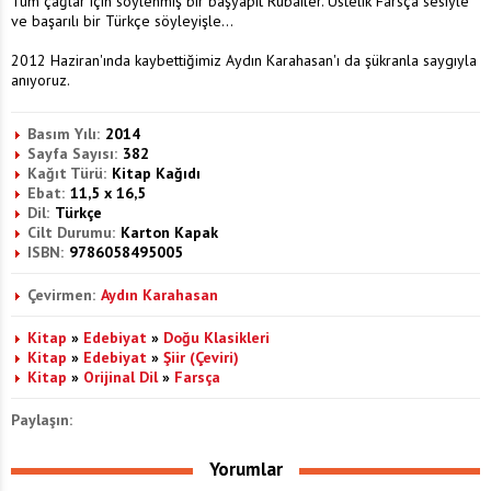
Tüm çağlar için söylenmiş bir başyapıt Rubailer. Üstelik Farsça sesiyle
ve başarılı bir Türkçe söyleyişle...
2012 Haziran'ında kaybettiğimiz Aydın Karahasan'ı da şükranla saygıyla
anıyoruz.
Basım Yılı:
2014
Sayfa Sayısı:
382
Kağıt Türü:
Kitap Kağıdı
Ebat:
11,5 x 16,5
Dil:
Türkçe
Cilt Durumu:
Karton Kapak
ISBN:
9786058495005
Çevirmen:
Aydın Karahasan
Kitap
»
Edebiyat
»
Doğu Klasikleri
Kitap
»
Edebiyat
»
Şiir (Çeviri)
Kitap
»
Orijinal Dil
»
Farsça
Paylaşın:
Yorumlar