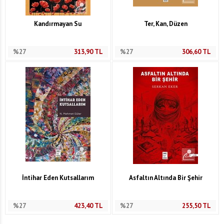
Kandırmayan Su
Ter, Kan, Düzen
%27
313,90
TL
%27
306,60
TL
İntihar Eden Kutsallarım
Asfaltın Altında Bir Şehir
%27
423,40
TL
%27
255,50
TL