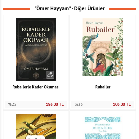
"Ömer Hayyam" - Diğer Ürünler
Rubailerle Kader Okuması
Rubailer
%25
186,00
TL
%25
105,00
TL