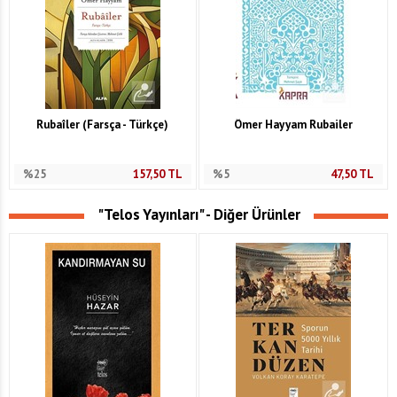
Rubaîler (Farsça - Türkçe)
Ömer Hayyam Rubailer
%25
157,50
TL
%5
47,50
TL
"Telos Yayınları" - Diğer Ürünler