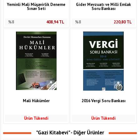
Yeminli Mali Müşavirlik Deneme
Gider Mevzuatı ve Milli Emlak
Sınav Seti
Soru Bankası
%8
408,94
TL
%8
220,80
TL
Mali Hükümler
2016 Vergi Soru Bankası
Ürün Tükendi
Ürün Tükendi
"Gazi Kitabevi" - Diğer Ürünler