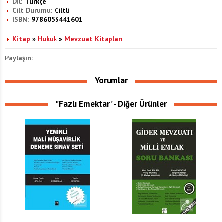
Dil:
Türkçe
Cilt Durumu:
Ciltli
ISBN:
9786053441601
Kitap
»
Hukuk
»
Mevzuat Kitapları
Paylaşın:
Yorumlar
"Fazlı Emektar" - Diğer Ürünler