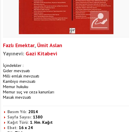
Fazlı Emektar
,
Ümit Aslan
Yayınevi:
Gazi Kitabevi
İçindekiler :
Gider mevzuatı
Milli emlak mevzuatı
Kambiyo mevzuatı
Memur hukuku
Memur suç ve ceza kanunları
Masak mevzuatı
Basım Yılı:
2014
Sayfa Sayısı:
1380
Kağıt Türü:
1. Hm. Kağıt
Ebat:
16 x 24