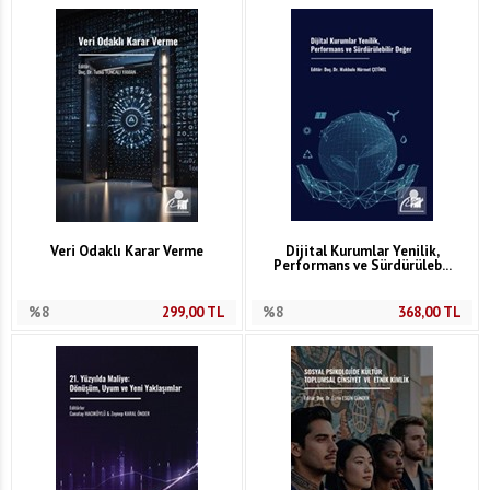
Veri Odaklı Karar Verme
Dijital Kurumlar Yenilik,
Performans ve Sürdürüleb...
%8
299,00
TL
%8
368,00
TL