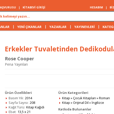
 BAŞVURUSU
|
KİTABEVİ GİRİŞİ
HESABIM
|
Bİ
|
|
|
|
ANLAR
YENİ ÇIKANLAR
YAZARLAR
YAYINEVLERİ
KATEG
Erkekler Tuvaletinden Dedikodul
Rose Cooper
Pena Yayınları
Ürün Özellikleri
Ürün Kategorileri
Basım Yılı:
2014
Kitap
»
Çocuk Kitapları
»
Roman
Sayfa Sayısı:
208
Kitap
»
Orijinal Dil
»
İngilizce
Kağıt Türü:
Kitap Kağıdı
Katkıda Bulunanlar
Ebat:
13,5 x 21