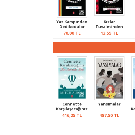
Yaz Kampından
Kızlar
Dedikodular
Tuvaletinden
Dedikodular
70,00
TL
13,55
TL
Cennette
Yansımalar
Karşılaşacağınız
Ka
Bir Sonraki Ki...
416,25
TL
487,50
TL