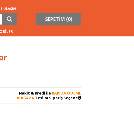
ZE ULAŞIN
SEPETİM (
0
)
ORİLER
ar
Nakit & Kredi ile
KAPIDA ÖDEME
MAĞAZA
Teslim Sipariş Seçeneği