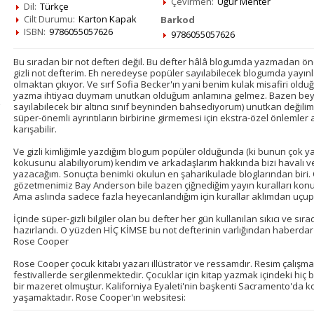
Çevirmen:
Uğur Mehter
Dil:
Türkçe
Cilt Durumu:
Karton Kapak
Barkod
ISBN:
9786055057626
9786055057626
Bu sıradan bir not defteri değil. Bu defter hâlâ blogumda yazmadan önc
gizli not defterim. Eh neredeyse popüler sayılabilecek blogumda yayınl
olmaktan çıkıyor. Ve sırf Sofia Becker'ın yani benim kulak misafiri old
yazma ihtiyacı duymam unutkan olduğum anlamına gelmez. Bazen beyn
sayılabilecek bir altıncı sınıf beyninden bahsediyorum) unutkan değil
süper-önemli ayrıntıların birbirine girmemesi için ekstra-özel önlemler 
karışabilir.
Ve gizli kimliğimle yazdığım blogum popüler olduğunda (ki bunun çok y
kokusunu alabiliyorum) kendim ve arkadaşlarım hakkında bizi havalı 
yazacağım. Sonuçta benimki okulun en şaharikulade bloglarından biri.
gözetmenimiz Bay Anderson bile bazen çiğnediğim yayın kuralları kon
Ama aslında sadece fazla heyecanlandığım için kurallar aklımdan uçup 
İçinde süper-gizli bilgiler olan bu defter her gün kullanılan sıkıcı ve sır
hazırlandı. O yüzden HİÇ KİMSE bu not defterinin varlığından haberdar 
Rose Cooper
Rose Cooper çocuk kitabı yazarı illüstratör ve ressamdır. Resim çalışma
festivallerde sergilenmektedir. Çocuklar için kitap yazmak içindeki h
bir mazeret olmuştur. Kaliforniya Eyaleti'nin başkenti Sacramento'da koc
yaşamaktadır. Rose Cooper'ın websitesi: