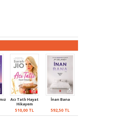
ımız
Acı Tatlı Hayat
İnan Bana
Hikayem
510,00
TL
592,50
TL