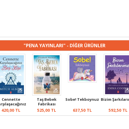
"PENA YAYINLARI" - DİĞER ÜRÜNLER
Cennette
Taş Bebek
Sobe! Tekboynuz
Bizim Şarkılar
rşılaşacağınız
Fabrikası
Beş Kişi
420,00
TL
525,00
TL
637,50
TL
592,50
TL