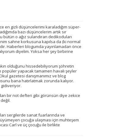
e en gizli düşüncelerimi karaladığım süper-
adığımda bazı düşüncelerim artık sır
uğu bütün o ağız sulandıran dedikoduları
im sahne korkusuna kapılsa da (ki normal
imdir. Haberleri blogumda yayınlamadan önce
alıyorum diyelim. Yoksa her şey birbirine
akın olduğunu hissedebiliyorum şöhretin
ve popüler yapacak tamamen havalı şeyler
 Okul gazetesi danışmanımız ve blog
usunu bana hatırlatmak zorunda kalıyor.
gidiveriyor.
adan bir not defteri gibi görünsün diye zekice
değil.
ları sergilerde sanat fuarlarında ve
iç büyümeyen çocuğa ulaşması için muhteşem
ası Carl ve üç çocuğu ile birlikte