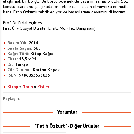
ulaştırmak bir borçtu. Bu borcu ödemek de yazarımıza nasip oldu. Söz
konusu olarak bu çalışmada bir nebze dahi katkım olmuyorsa ne mutlu
bana. Fatih Özkurt'u tebrik ediyor ve başarılarının devamını diliyorum.
Prof. Dr. Erdal Açıkses
Fırat Ünv. Sosyal Bilimler Ensitü Md. (Tez Danışmanı)
Basım Yılı:
2014
Sayfa Sayısı:
365
Kağıt Türü:
Kitap Kağıdı
Ebat:
13,5 x 21
Dil:
Türkçe
Cilt Durumu:
Karton Kapak
ISBN:
9786055538033
Kitap
»
Tarih
»
Kişiler
Paylaşın:
Yorumlar
"Fatih Özkurt" - Diğer Ürünler