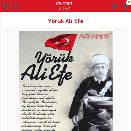
0
Yörük Ali Efe