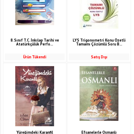
8. Sınıf T.C. İnkılap Tarihi ve
LYS Trigonometri Konu Özetli
Atatürkçülük Perfo...
Tamamı Çözümlü Soru B...
Ürün Tükendi
Satış Dışı
Yüreğimdeki Karanfil
Efsanelerle Osmanlı