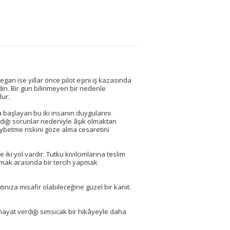
Megan ise yıllar önce pilot eşini iş kazasında
dın. Bir gün bilinmeyen bir nedenle
lur.
a başlayan bu iki insanın duygularını
şadığı sorunlar nedeniyle âşık olmaktan
aybetme riskini göze alma cesaretini
iki yol vardır: Tutku kıvılcımlarına teslim
ılmak arasında bir tercih yapmak
ıza misafir olabileceğine güzel bir kanıt.
ayat verdiği sımsıcak bir hikâyeyle daha