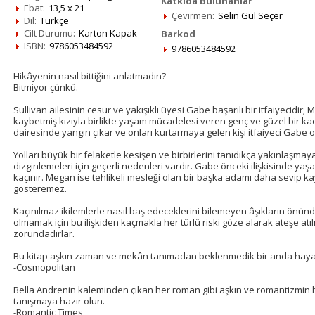
Katkıda Bulunanlar
Ebat:
13,5 x 21
Çevirmen:
Selin Gül Seçer
Dil:
Türkçe
Cilt Durumu:
Karton Kapak
Barkod
ISBN:
9786053484592
9786053484592
Hikâyenin nasıl bittiğini anlatmadın?
Bitmiyor çünkü.
Sullivan ailesinin cesur ve yakışıklı üyesi Gabe başarılı bir itfaiyecidir; 
kaybetmiş kızıyla birlikte yaşam mücadelesi veren genç ve güzel bir ka
dairesinde yangın çıkar ve onları kurtarmaya gelen kişi itfaiyeci Gabe o
Yolları büyük bir felaketle kesişen ve birbirlerini tanıdıkça yakınlaşmay
dizginlemeleri için geçerli nedenleri vardır. Gabe önceki ilişkisinde ya
kaçınır. Megan ise tehlikeli mesleği olan bir başka adamı daha sevip k
gösteremez.
Kaçınılmaz ikilemlerle nasıl baş edeceklerini bilemeyen âşıkların önünde 
olmamak için bu ilişkiden kaçmakla her türlü riski göze alarak ateşe at
zorundadırlar.
Bu kitap aşkın zaman ve mekân tanımadan beklenmedik bir anda hayatın
-Cosmopolitan
Bella Andrenin kaleminden çıkan her roman gibi aşkın ve romantizmin h
tanışmaya hazır olun.
-Romantic Times