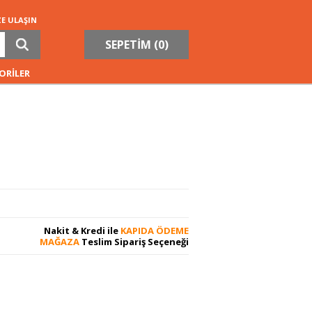
ZE ULAŞIN
SEPETİM (
0
)
ORİLER
Nakit & Kredi ile
KAPIDA ÖDEME
MAĞAZA
Teslim Sipariş Seçeneği