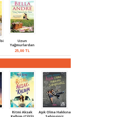
ibi
Uzun
Yağmurlardan
Sonra
25,00
TL
Ritmi Aksak
Aşık Olma Hakkına
Kalbim (Ciltli)
Sahipsiniz