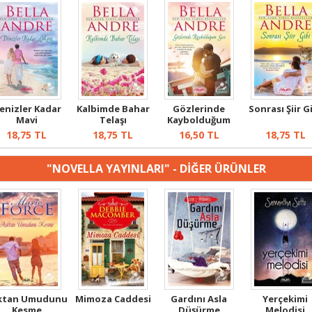
enizler Kadar
Kalbimde Bahar
Gözlerinde
Sonrası Şiir G
Mavi
Telaşı
Kaybolduğum
Gece
18,75
TL
18,75
TL
16,50
TL
18,75
TL
"NOVELLA YAYINLARI" - DİĞER ÜRÜNLER
ktan Umudunu
Mimoza Caddesi
Gardını Asla
Yerçekimi
Kesme
Düşürme
Melodisi