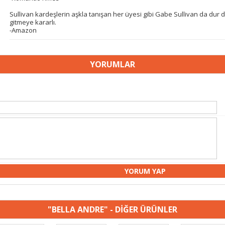
Sullivan kardeşlerin aşkla tanışan her üyesi gibi Gabe Sullivan da du
gitmeye kararlı.
-Amazon
YORUMLAR
"BELLA ANDRE" - DİĞER ÜRÜNLER