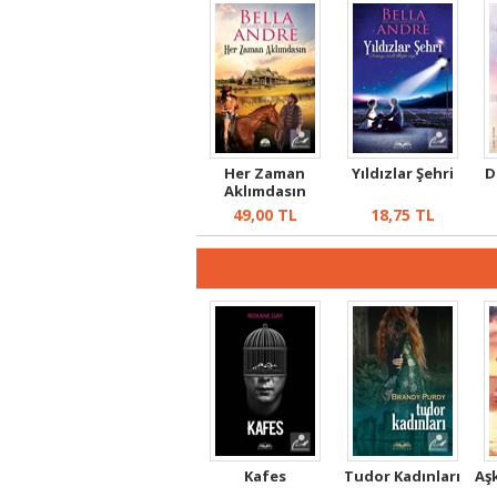
Her Zaman
Yıldızlar Şehri
D
Aklımdasın
49,00
TL
18,75
TL
Kafes
Tudor Kadınları
Aş