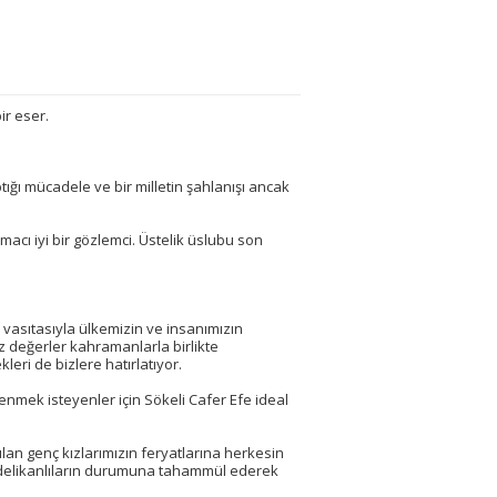
ir eser.
ğı mücadele ve bir milletin şahlanışı ancak
macı iyi bir gözlemci. Üstelik üslubu son
vasıtasıyla ülkemizin ve insanımızın
 değerler kahramanlarla birlikte
eri de bizlere hatırlatıyor.
renmek isteyenler için Sökeli Cafer Efe ideal
lan genç kızlarımızın feryatlarına herkesin
en delikanlıların durumuna tahammül ederek