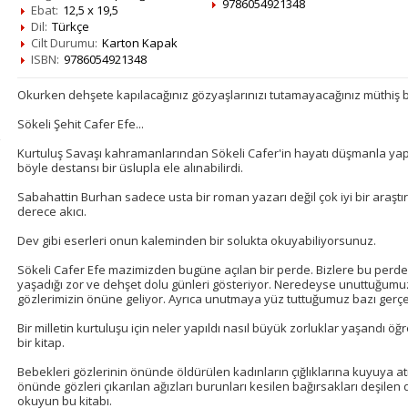
9786054921348
Ebat:
12,5 x 19,5
Dil:
Türkçe
Cilt Durumu:
Karton Kapak
ISBN:
9786054921348
Okurken dehşete kapılacağınız gözyaşlarınızı tutamayacağınız müthiş b
Sökeli Şehit Cafer Efe...
Kurtuluş Savaşı kahramanlarından Sökeli Cafer'in hayatı düşmanla yaptı
böyle destansı bir üslupla ele alınabilirdi.
Sabahattin Burhan sadece usta bir roman yazarı değil çok iyi bir araştır
derece akıcı.
Dev gibi eserleri onun kaleminden bir solukta okuyabiliyorsunuz.
Sökeli Cafer Efe mazimizden bugüne açılan bir perde. Bizlere bu perde 
yaşadığı zor ve dehşet dolu günleri gösteriyor. Neredeyse unuttuğumuz
gözlerimizin önüne geliyor. Ayrıca unutmaya yüz tuttuğumuz bazı gerçekl
Bir milletin kurtuluşu için neler yapıldı nasıl büyük zorluklar yaşandı öğ
bir kitap.
Bebekleri gözlerinin önünde öldürülen kadınların çığlıklarına kuyuya atı
önünde gözleri çıkarılan ağızları burunları kesilen bağırsakları deşil
okuyun bu kitabı.