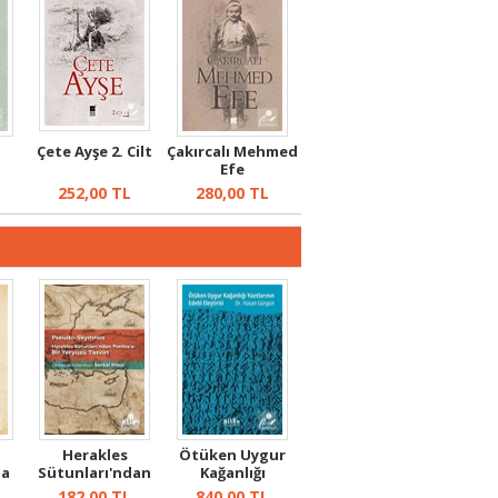
Çete Ayşe 2. Cilt
Çakırcalı Mehmed
Efe
252,00
TL
280,00
TL
Herakles
Ötüken Uygur
da
Sütunları'ndan
Kağanlığı
,
Pontos'a: Bir Ye...
Yazıtlarının
182,00
TL
840,00
TL