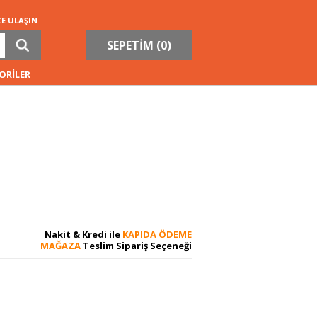
ZE ULAŞIN
SEPETİM (
0
)
ORİLER
Nakit & Kredi ile
KAPIDA ÖDEME
MAĞAZA
Teslim Sipariş Seçeneği