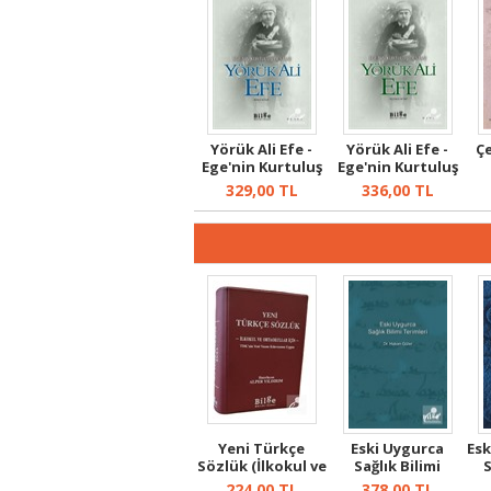
Yörük Ali Efe -
Yörük Ali Efe -
Çe
Ege'nin Kurtuluş
Ege'nin Kurtuluş
Destanı...
Destanı...
329,00
TL
336,00
TL
Yeni Türkçe
Eski Uygurca
Esk
Sözlük (İlkokul ve
Sağlık Bilimi
S
Ortaokull...
Terimleri
224,00
TL
378,00
TL