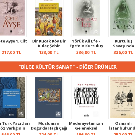
te Ayşe 1. Cilt
Bir Kucak Köy Bir
Yörük Ali Efe -
Kurtuluş
Kulaç Şehir
Ege'nin Kurtuluş
Savaşı'nda
Destanı...
Gökçen Efe
217,00
TL
133,00
TL
336,00
TL
336,00
TL
Destanı
"BİLGE KÜLTÜR SANAT" - DİĞER ÜRÜNLER
i Türk Yazıtları
Müslüman
Medeniyetimizin
Osmanlı
öz Varlığının
Doğu'da Haçlı Çağı
Geleneksel
İstanbul'un
Çağda...
ve İmadeddin...
Yalanları
Hastalıklar
546,00
TL
224,00
TL
196,00
TL
252,00
TL