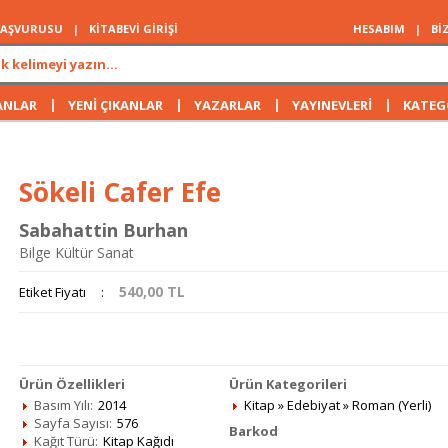
 BAŞVURUSU
|
KİTABEVİ GİRİŞİ
HESABIM
|
Bİ
|
|
|
|
ANLAR
YENİ ÇIKANLAR
YAZARLAR
YAYINEVLERİ
KATEG
Sökeli Cafer Efe
Sabahattin Burhan
Bilge Kültür Sanat
540,00
TL
Etiket Fiyatı
:
Ürün Özellikleri
Ürün Kategorileri
Basım Yılı:
2014
Kitap
»
Edebiyat
»
Roman (Yerli)
Sayfa Sayısı:
576
Barkod
Kağıt Türü:
Kitap Kağıdı