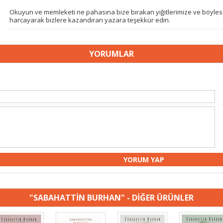
Okuyun ve memleketi ne pahasına bize bırakan yiğitlerimize ve böylesi
harcayarak bizlere kazandıran yazara teşekkür edin.
YORUMLAR
"SABAHATTİN BURHAN" - DİĞER ÜRÜNLER