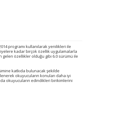
14 programı kullanılarak yenilikleri ile
eviyelere kadar birçok özellik uygulamalarla
n gelen özellikler olduğu gibi 6.0 sürümü ile
şimine katkıda bulunacak şekilde
eklenerek okuyucuların konuları daha iyi
da okuyucuların edindikleri birikimlerini