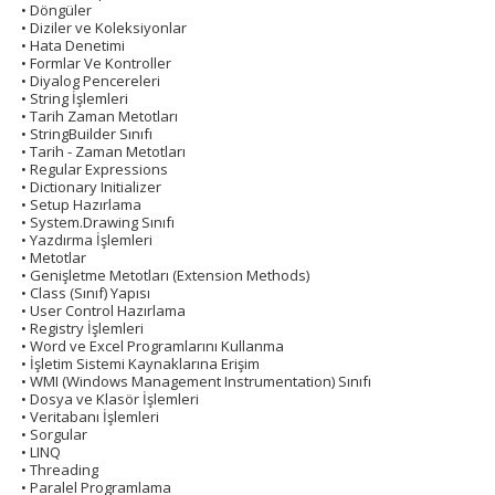
• Döngüler
• Diziler ve Koleksiyonlar
• Hata Denetimi
• Formlar Ve Kontroller
• Diyalog Pencereleri
• String İşlemleri
• Tarih Zaman Metotları
• StringBuilder Sınıfı
• Tarih - Zaman Metotları
• Regular Expressions
• Dictionary Initializer
• Setup Hazırlama
• System.Drawing Sınıfı
• Yazdırma İşlemleri
• Metotlar
• Genişletme Metotları (Extension Methods)
• Class (Sınıf) Yapısı
• User Control Hazırlama
• Registry İşlemleri
• Word ve Excel Programlarını Kullanma
• İşletim Sistemi Kaynaklarına Erişim
• WMI (Windows Management Instrumentation) Sınıfı
• Dosya ve Klasör İşlemleri
• Veritabanı İşlemleri
• Sorgular
• LINQ
• Threading
• Paralel Programlama