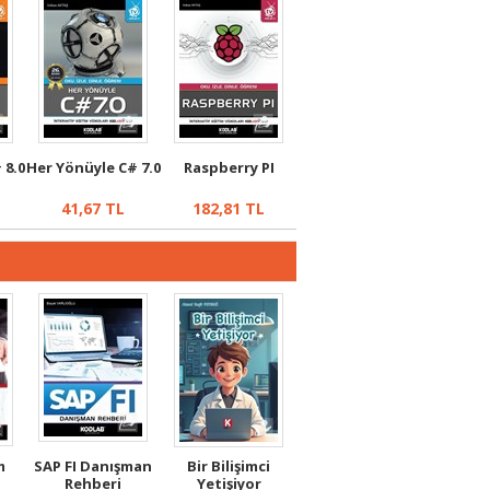
 8.0
Her Yönüyle C# 7.0
Raspberry PI
41,67
TL
182,81
TL
m
SAP FI Danışman
Bir Bilişimci
Rehberi
Yetişiyor