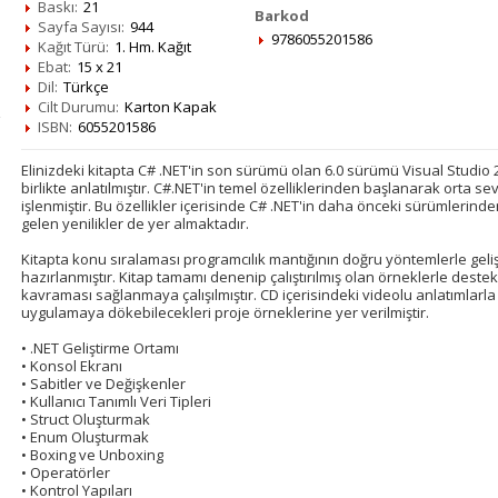
Baskı:
21
Barkod
Sayfa Sayısı:
944
9786055201586
Kağıt Türü:
1. Hm. Kağıt
Ebat:
15 x 21
Dil:
Türkçe
Cilt Durumu:
Karton Kapak
ISBN:
6055201586
Elinizdeki kitapta C# .NET'in son sürümü olan 6.0 sürümü Visual Studio 20
birlikte anlatılmıştır. C#.NET'in temel özelliklerinden başlanarak orta s
işlenmiştir. Bu özellikler içerisinde C# .NET'in daha önceki sürümlerinde
gelen yenilikler de yer almaktadır.
Kitapta konu sıralaması programcılık mantığının doğru yöntemlerle geli
hazırlanmıştır. Kitap tamamı denenip çalıştırılmış olan örneklerle dest
kavraması sağlanmaya çalışılmıştır. CD içerisindeki videolu anlatımlarla 
uygulamaya dökebilecekleri proje örneklerine yer verilmiştir.
• .NET Geliştirme Ortamı
• Konsol Ekranı
• Sabitler ve Değişkenler
• Kullanıcı Tanımlı Veri Tipleri
• Struct Oluşturmak
• Enum Oluşturmak
• Boxing ve Unboxing
• Operatörler
• Kontrol Yapıları