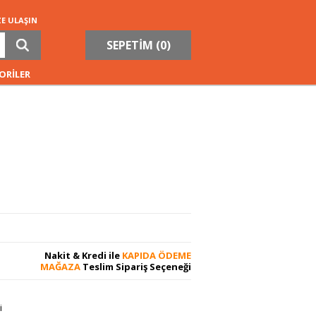
ZE ULAŞIN
SEPETİM (
0
)
ORİLER
Nakit & Kredi ile
KAPIDA ÖDEME
MAĞAZA
Teslim Sipariş Seçeneği
i