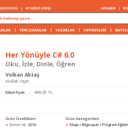
 BAŞVURUSU
|
KİTABEVİ GİRİŞİ
HESABIM
|
Bİ
|
|
|
|
ANLAR
YENİ ÇIKANLAR
YAZARLAR
YAYINEVLERİ
KATEG
Her Yönüyle C# 6.0
Oku, İzle, Dinle, Öğren
Volkan Aktaş
Kodlab Yayın
406,25
TL
Etiket Fiyatı
:
Ürün Özellikleri
Ürün Kategorileri
Basım Yılı:
2016
Kitap
»
Bilgisayar
»
Program Eğitim