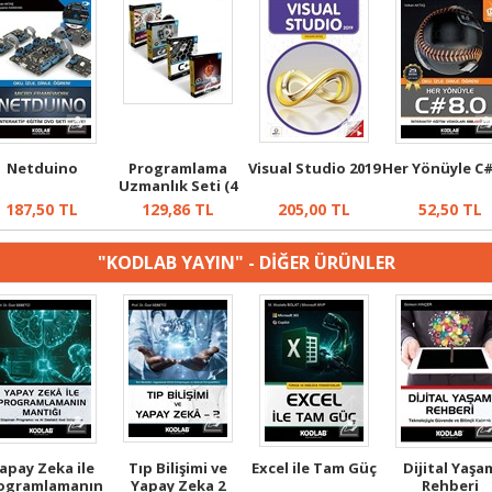
Netduino
Programlama
Visual Studio 2019
Her Yönüyle C#
Uzmanlık Seti (4
Kitap Takım...
187,50
TL
129,86
TL
205,00
TL
52,50
TL
"KODLAB YAYIN" - DİĞER ÜRÜNLER
apay Zeka ile
Tıp Bilişimi ve
Excel ile Tam Güç
Dijital Yaşa
ogramlamanın
Yapay Zeka 2
Rehberi