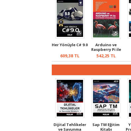
Her Yönüyle C# 9.0
Arduino ve
Raspberry Pi ile
Elektronik U...
609,38
TL
542,25
TL
Dijital Tehlikeler
Sap TM Eğitim
Y
ve Savunma
Kitabı
Pr