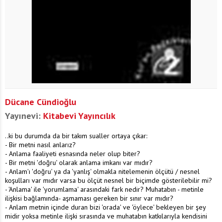
Dücane Cündioğlu
Yayınevi:
Kitabevi Yayıncılık
..ki bu durumda da bir takım sualler ortaya çıkar:
- Bir metni nasıl anlarız?
- Anlama faaliyeti esnasında neler olup biter?
- Bir metni 'doğru' olarak anlama imkanı var mıdır?
- Anlam'ı 'doğru' ya da 'yanlış' olmakla nitelemenin ölçütü / nesnel
koşulları var mıdır varsa bu ölçüt nesnel bir biçimde gösterilebilir mi?
- 'Anlama' ile 'yorumlama' arasındaki fark nedir? Muhatabın - metinle
ilişkisi bağlamında- aşmaması gereken bir sınır var mıdır?
- Anlam metnin içinde duran bizi 'orada' ve 'öylece' bekleyen bir şey
midir yoksa metinle ilişki sırasında ve muhatabın katkılarıyla kendisini