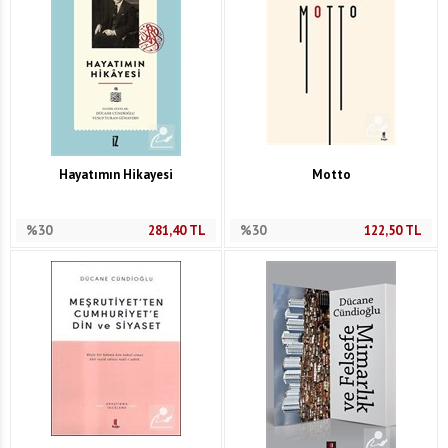
Hayatımın Hikayesi
Motto
%30
281,40
TL
%30
122,50
TL