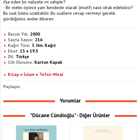
ifşa eden bir naliyete mi sahiptir?
- Bir metni öylece yani 'kendinde olarak' (inself) nasıl idrak edebiliriz?
Bu sual listesi uzatılabilir. Bu suallere cevap vermeyi gerekli
gördüğünüz andan itibaren.
Basım Yılı:
2000
Sayfa Sayısı:
216
Kağıt Türü:
3. Hm. Kağıt
Ebat:
13 x 19,5
Dil:
Türkçe
Cilt Durumu:
Karton Kapak
Kitap
»
İslam
»
Tefsir-Meal
Paylaşın:
Yorumlar
"Dücane Cündioğlu" - Diğer Ürünler