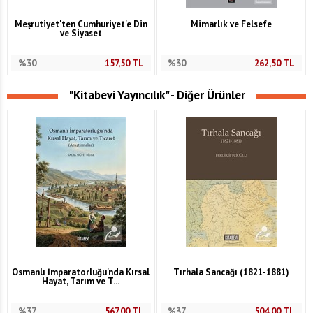
Meşrutiyet'ten Cumhuriyet'e Din
Mimarlık ve Felsefe
ve Siyaset
%30
157,50
TL
%30
262,50
TL
"Kitabevi Yayıncılık" - Diğer Ürünler
Osmanlı İmparatorluğu'nda Kırsal
Tırhala Sancağı (1821-1881)
Hayat, Tarım ve T...
%37
567,00
TL
%37
504,00
TL