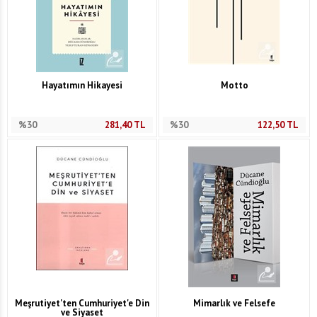
Hayatımın Hikayesi
Motto
%30
281,40
TL
%30
122,50
TL
Meşrutiyet'ten Cumhuriyet'e Din
Mimarlık ve Felsefe
ve Siyaset