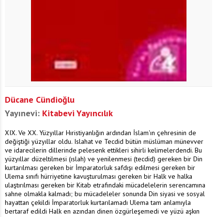
Dücane Cündioğlu
Yayınevi:
Kitabevi Yayıncılık
XIX. Ve XX. Yüzyıllar Hıristiyanlığın ardından İslam'ın çehresinin de
değiştiği yüzyıllar oldu. Islahat ve Tecdid bütün müslüman münevver
ve idarecilerin dillerinde pelesenk ettikleri sihirli kelimelerdendi. Bu
yüzyıllar düzeltilmesi (ıslah) ve yenilenmesi (tecdid) gereken bir Din
kurtarılması gereken bir İmparatorluk safdışı edilmesi gereken bir
Ulema sınıfı hürriyetine kavuşturulması gereken bir Halk ve halka
ulaştırılması gereken bir Kitab etrafındaki mücadelelerin serencamına
sahne olmakla kalmadı; bu mücadeleler sonunda Din siyasi ve sosyal
hayattan çekildi İmparatorluk kurtarılamadı Ulema tam anlamıyla
bertaraf edildi Halk en azından dinen özgürleşemedi ve yüzü aşkın