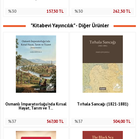
%30
157,50
TL
%30
262,50
TL
"Kitabevi Yayıncılık" - Diğer Ürünler
Osmanlı İmparatorluğu'nda Kırsal
Tırhala Sancağı (1821-1881)
Hayat, Tarım ve T...
%37
567,00
TL
%37
504,00
TL