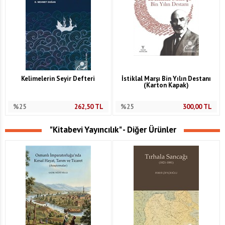
Kelimelerin Seyir Defteri
İstiklal Marşı Bin Yılın Destanı
(Karton Kapak)
%25
262,50
TL
%25
300,00
TL
"Kitabevi Yayıncılık" - Diğer Ürünler