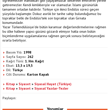
öğretemezler inandıkları gibi yaşayamazlar dinlerinin emirlerini yerine
getiremezler. Kendi kimlikleriyle var olamazlar. İslami görünürlük
tamamen ortadan kaldırılır. Türkiye için ikinci Endülüs süreci geçen
yüzyılda başlamıştır. Dokuz asırlık bir tarihe sahip bulunduğumuz bu
topraklar belki de Endülüs'teki son topraklar olan Gırnata
konumundadır.
Yazar Türkendülüsiye'de bütün karamsar değerlendirmelerine rağmen
bu ülke halkının yapıcı gücünü gözardı etmiyor hatta onun bütün
biçimlendirme uygulamalarına rağmen gerçek sonucu belirleyeceğini
ısrarla belirtiyor.
Basım Yılı:
1998
Sayfa Sayısı:
262
Kağıt Türü:
1. Hm. Kağıt
Ebat:
13,5 x 19,5
Dil:
Türkçe
Cilt Durumu:
Karton Kapak
Kitap
»
Siyaset
»
Siyasal Hayat (Türkiye)
Kitap
»
Siyaset
»
Siyasal Yazılar-Tezler
Paylaşın:
Yorumlar