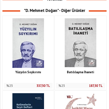
"D. Mehmet Doğan" - Diğer Ürünler
Yüzyılın Soykırımı
Batılılaşma İhaneti
%25
337,50
TL
%25
187,50
TL