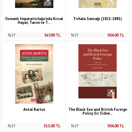
Osmanlı İmparatorluğu'nda Kırsal
Tırhala Sancağı (1821-1881)
Hayat, Tarım ve T...
%37
567,00
TL
%37
504,00
TL
Antal Bartus
The Black Sea and British Foreign
Policy Sir Sidne...
%37
315,00
TL
%37
504,00
TL