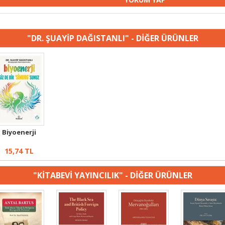
"DR. ŞUAYİP DAĞISTANLI" - DİĞER ÜRÜNLER
Biyoenerji
15,74
TL
"KİTABEVİ YAYINCILIK" - DİĞER ÜRÜNLER