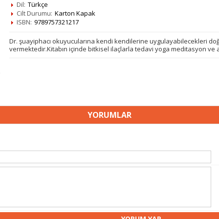
Dil:
Türkçe
Cilt Durumu:
Karton Kapak
ISBN:
9789757321217
Dr. şuayiphacı okuyucularına kendi kendilerine uygulayabilecekleri doğal
vermektedir.Kitabın içinde bitkisel ilaçlarla tedavi yoga meditasyon ve a
YORUMLAR