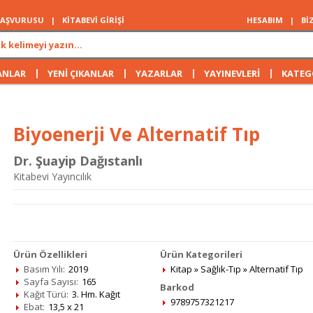
 BAŞVURUSU
|
KİTABEVİ GİRİŞİ
HESABIM
|
Bİ
|
|
|
|
ANLAR
YENİ ÇIKANLAR
YAZARLAR
YAYINEVLERİ
KATEG
Biyoenerji Ve Alternatif Tıp
Dr. Şuayip Dağıstanlı
Kitabevi Yayıncılık
Ürün Özellikleri
Ürün Kategorileri
Basım Yılı:
2019
Kitap
»
Sağlık-Tıp
»
Alternatif Tıp
Sayfa Sayısı:
165
Barkod
Kağıt Türü:
3. Hm. Kağıt
9789757321217
Ebat:
13,5 x 21