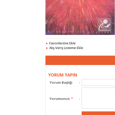
Favorilerime Ekle
Alış-Veriş Listeme Ekle
YORUM YAPIN
Yorum Başlığı
:
Yorumunuz
*
: