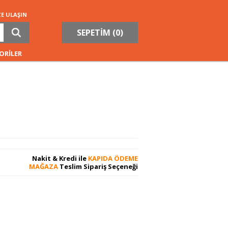
ZE ULAŞIN
SEPETİM (
0
)
ORİLER
Nakit & Kredi ile
KAPIDA ÖDEME
MAĞAZA
Teslim Sipariş Seçeneği