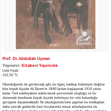
Prof. Dr. Abdullah Uçman
Yayınevi:
Kitabevi Yayıncılık
Liste Fiyatı:
202,50
TL
Okunduğunda da görüleceği gibi, bu ilginç mektup bütünüyle değilse
bile büyük ölçüde Ali Ekrem'in 1890'lardan başlayarak 1910 yılına
kadar Türk edebiyatının adeta kendi çevresinde oluştuğu ve bu
dönemde kendisinin büyük ölçüde belirleyici bir rolü bulunduğu
görüşüne dayanmaktadır. İlk okuduğumda beni şaşırtan bu mektuptan
daha sonraki günlerde bazı hocalarımla mesai arkadaşlarıma da
bahsederek, bunu hiçbir sansüre tabi tutmadan, olduğu gibi yayımlama