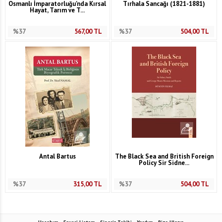
Osmanlı İmparatorluğu'nda Kırsal
Tırhala Sancağı (1821-1881)
Hayat, Tarım ve T...
%37
567,00
TL
%37
504,00
TL
Antal Bartus
The Black Sea and British Foreign
Policy Sir Sidne...
%37
315,00
TL
%37
504,00
TL