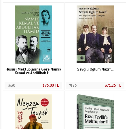
Hususi Mektuplarına Göre Namık
Sevgili Oğlum Nazif...
Kemal ve Abdülhak H...
%30
175,00
TL
%25
371,25
TL