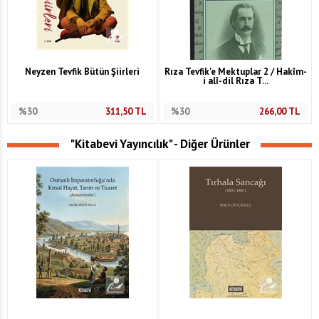
Neyzen Tevfik Bütün Şiirleri
Rıza Tevfik'e Mektuplar 2 / Hakîm-
i alî-dil Rıza T...
%30
311,50
TL
%30
266,00
TL
"Kitabevi Yayıncılık" - Diğer Ürünler