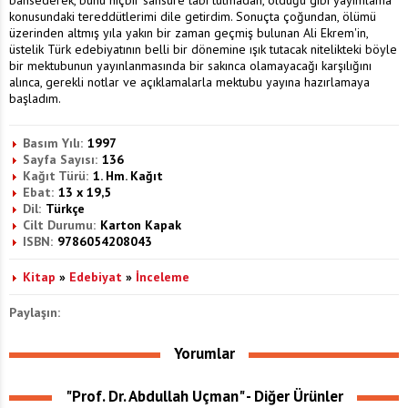
konusundaki tereddütlerimi dile getirdim. Sonuçta çoğundan, ölümü
üzerinden altmış yıla yakın bir zaman geçmiş bulunan Ali Ekrem'in,
üstelik Türk edebiyatının belli bir dönemine ışık tutacak nitelikteki böyle
bir mektubunun yayınlanmasında bir sakınca olamayacağı karşılığını
alınca, gerekli notlar ve açıklamalarla mektubu yayına hazırlamaya
başladım.
Basım Yılı:
1997
Sayfa Sayısı:
136
Kağıt Türü:
1. Hm. Kağıt
Ebat:
13 x 19,5
Dil:
Türkçe
Cilt Durumu:
Karton Kapak
ISBN:
9786054208043
Kitap
»
Edebiyat
»
İnceleme
Paylaşın:
Yorumlar
"Prof. Dr. Abdullah Uçman" - Diğer Ürünler