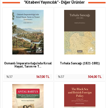
"Kitabevi Yayıncılık" - Diğer Ürünler
Osmanlı İmparatorluğu'nda Kırsal
Tırhala Sancağı (1821-1881)
Hayat, Tarım ve T...
%37
567,00
TL
%37
504,00
TL