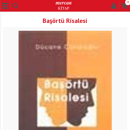
0
Başörtü Risalesi