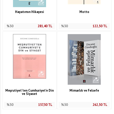
Hayatımın Hikayesi
Motto
%30
281,40
TL
%30
122,50
TL
Meşrutiyet'ten Cumhuriyet'e Din
Mimarlık ve Felsefe
ve Siyaset
%30
157,50
TL
%30
262,50
TL