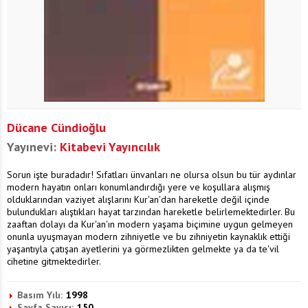
Dücane Cündioğlu
Yayınevi:
Kitabevi Yayıncılık
Sorun işte buradadır! Sıfatları ünvanları ne olursa olsun bu tür aydınlar
modern hayatın onları konumlandırdığı yere ve koşullara alışmış
olduklarından vaziyet alışlarını Kur'an'dan hareketle değil içinde
bulundukları alıştıkları hayat tarzından hareketle belirlemektedirler. Bu
zaaftan dolayı da Kur'an'ın modern yaşama biçimine uygun gelmeyen
onunla uyuşmayan modern zihniyetle ve bu zihniyetin kaynaklık ettiği
yaşantıyla çatışan ayetlerini ya görmezlikten gelmekte ya da te'vil
cihetine gitmektedirler.
Basım Yılı:
1998
Sayfa Sayısı:
150