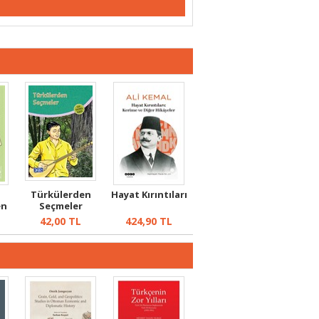
Türkülerden
Hayat Kırıntıları
en
Seçmeler
 ve
42,00
TL
424,90
TL