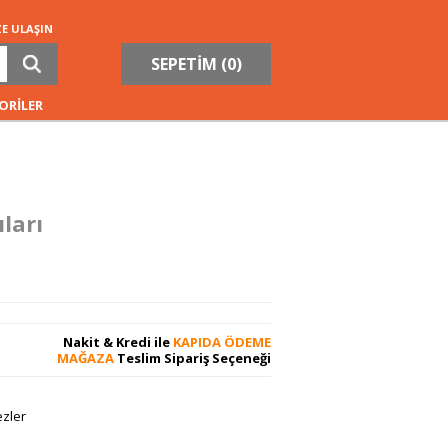
ZE ULAŞIN
SEPETİM (
0
)
ORİLER
ları
Nakit & Kredi ile
KAPIDA ÖDEME
MAĞAZA
Teslim Sipariş Seçeneği
ezler