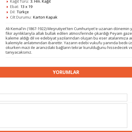
Kağıt Türü:
3. Hm. Kağıt
Ebat:
13 x 19
Dil:
Türkçe
Cilt Durumu:
Karton Kapak
Ali Kemal'in (1867-1922) Meşrutiyet'ten Cumhuriyet'e uzanan dönemin y
fikir ayrılıklarıyla allak bullak edilen atmosferinde çıkardığı Peyam g
kaleme aldığı dil ve edebiyat yazılarından oluşan bu eser atalarımıza ait
kalemiyle anlatımından ibarettir. Yazarın edebi vukufu yanında bediı üsl
okurken mazi ile aranızdaki bağların tekrar kurulduğunu hissedecek ve 
tanıyacaksınız.
YORUMLAR