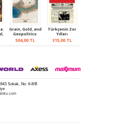
a:
Grain, Gold, and
Türkçenin Zor
l,
Geopolitics:
Yılları
.
Studies in...
504,00
TL
315,00
TL
 843 Sokak, No: 6-8/B
iye
aloku.com