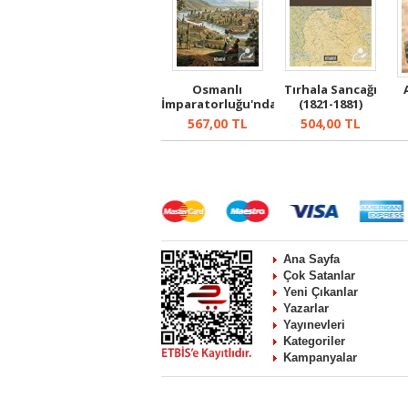
Osmanlı
Tırhala Sancağı
İmparatorluğu'nda
(1821-1881)
Kırsal Hayat, ...
567,00
TL
504,00
TL
Ana Sayfa
Çok Satanlar
Yeni Çıkanlar
Yazarlar
Yayınevleri
Kategoriler
Kampanyalar