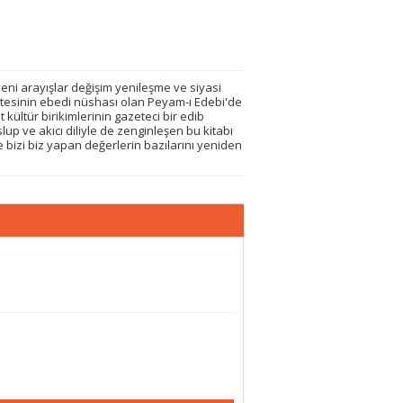
eni arayışlar değişim yenileşme ve siyasi
azetesinin ebedi nüshası olan Peyam-ı Edebi'de
 kültür birikimlerinin gazeteci bir edib
up ve akıcı diliyle de zenginleşen bu kitabı
bizi biz yapan değerlerin bazılarını yeniden