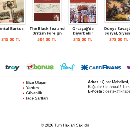
Antal Bartus
The Black Sea and
Ortaçağ'da
Dünya Savaşt
British Foreign
Diyarbekir
Sosyal, Siyasa
Policy...
Mervanoğulları
Ekonomik..
315,00
TL
504,00
TL
315,00
TL
378,00
TL
(99...
Adres :
Çınar Mahallesi,
Bize Ulaşın
Bağcılar / İstanbul / Türk
Yardım
E-Posta :
destek@kitap
Güvenlik
İade Şartları
© 2026 Tüm Hakları Saklıdır