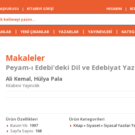
 BAŞVURUSU
|
KİTABEVİ GİRİŞİ
HESABIM
|
Bİ
|
|
|
|
ANLAR
YENİ ÇIKANLAR
YAZARLAR
YAYINEVLERİ
KATEG
Makaleler
Peyam-ı Edebi'deki Dil ve Edebiyat Yazı
Ali Kemal
,
Hülya Pala
Kitabevi Yayıncılık
Ürün Özellikleri
Ürün Kategorileri
Basım Yılı:
1997
Kitap
»
Siyaset
»
Siyasal Yazılar-T
Sayfa Sayısı:
168