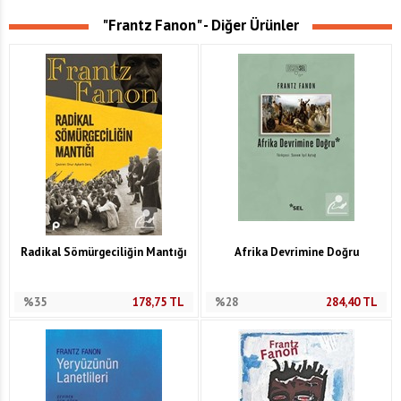
"Frantz Fanon" - Diğer Ürünler
Radikal Sömürgeciliğin Mantığı
Afrika Devrimine Doğru
%35
178,75
TL
%28
284,40
TL