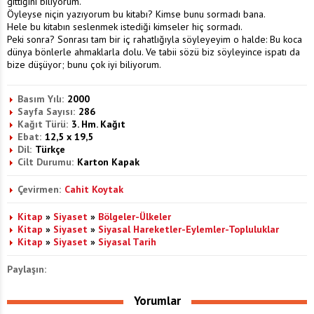
gittiğini biliyorum.
Öyleyse niçin yazıyorum bu kitabı? Kimse bunu sormadı bana.
Hele bu kitabın seslenmek istediği kimseler hiç sormadı.
Peki sonra? Sonrası tam bir iç rahatlığıyla söyleyeyim o halde: Bu koca
dünya bönlerle ahmaklarla dolu. Ve tabii sözü biz söyleyince ispatı da
bize düşüyor; bunu çok iyi biliyorum.
Basım Yılı:
2000
Sayfa Sayısı:
286
Kağıt Türü:
3. Hm. Kağıt
Ebat:
12,5 x 19,5
Dil:
Türkçe
Cilt Durumu:
Karton Kapak
Çevirmen:
Cahit Koytak
Kitap
»
Siyaset
»
Bölgeler-Ülkeler
Kitap
»
Siyaset
»
Siyasal Hareketler-Eylemler-Topluluklar
Kitap
»
Siyaset
»
Siyasal Tarih
Paylaşın:
Yorumlar