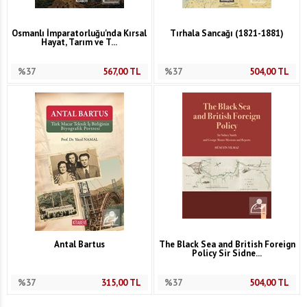
Osmanlı İmparatorluğu'nda Kırsal
Tırhala Sancağı (1821-1881)
Hayat, Tarım ve T...
%37
567,00
TL
%37
504,00
TL
Antal Bartus
The Black Sea and British Foreign
Policy Sir Sidne...
%37
315,00
TL
%37
504,00
TL