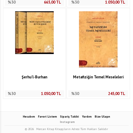
%30
665,00
TL
%30
1.050,00
TL
Şerhu'l-Burhan
Metafiziğin Temel Meseleleri
%30
1.050,00
TL
%30
245,00
TL
Hesabım
Favori Listem
Sipariş Takibi
Yardım
Bize Ulaşın
Instagram
© 2026
Mercan Kitap Kitapçıların Adresi Tüm Hakları Saklıdır