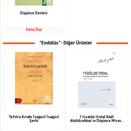
Düşünce Devleti
Satış Dışı
"Endülüs" - Diğer Ürünler
Tefsîru Kıtabı Îsaġūcî Îsaġūcî
İʿtizalde İtidal Kādî
Şerhi
Abdülcebbar'ın Düşünce Miras...