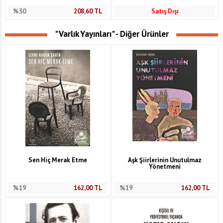
%30
208,60
TL
Satış Dışı
"Varlık Yayınları" - Diğer Ürünler
Sen Hiç Merak Etme
Aşk Şiirlerinin Unutulmaz
Yönetmeni
%19
162,00
TL
%19
162,00
TL