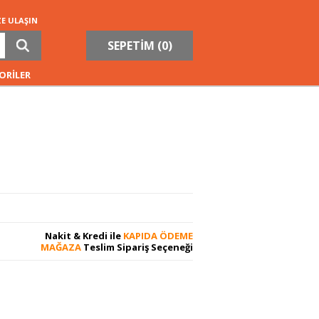
ZE ULAŞIN
SEPETİM (
0
)
ORİLER
Nakit & Kredi ile
KAPIDA ÖDEME
MAĞAZA
Teslim Sipariş Seçeneği