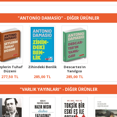
"ANTONİO DAMASİO" - DİĞER ÜRÜNLER
eylerin Tuhaf
Zihindeki Benlik
Descartes'ın
Düzeni
Yanılgısı
277,50
TL
285,00
TL
285,00
TL
"VARLIK YAYINLARI" - DİĞER ÜRÜNLER