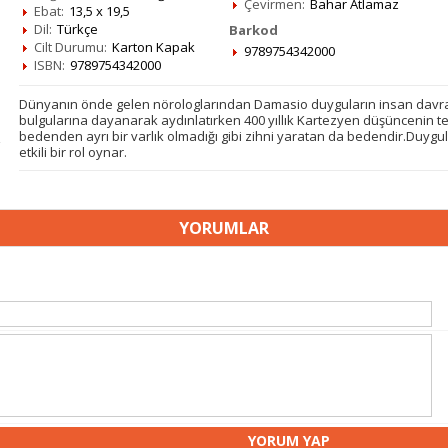
Çevirmen:
Bahar Atlamaz
Ebat:
13,5 x 19,5
Dil:
Türkçe
Barkod
Cilt Durumu:
Karton Kapak
9789754342000
ISBN:
9789754342000
Dünyanın önde gelen nörologlarından Damasio duyguların insan davran
bulgularına dayanarak aydınlatırken 400 yıllık Kartezyen düşüncenin te
bedenden ayrı bir varlık olmadığı gibi zihni yaratan da bedendir.Duy
etkili bir rol oynar.
YORUMLAR