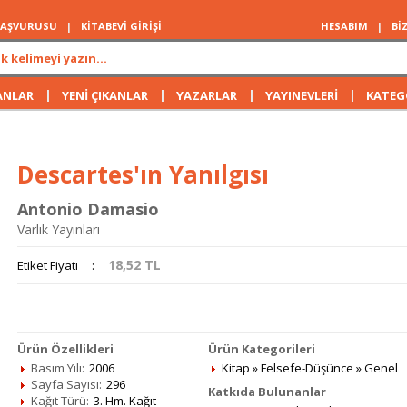
 BAŞVURUSU
|
KİTABEVİ GİRİŞİ
HESABIM
|
Bİ
|
|
|
|
ANLAR
YENİ ÇIKANLAR
YAZARLAR
YAYINEVLERİ
KATEG
Descartes'ın Yanılgısı
Antonio Damasio
Varlık Yayınları
18,52
TL
Etiket Fiyatı
:
Ürün Özellikleri
Ürün Kategorileri
Basım Yılı:
2006
Kitap
»
Felsefe-Düşünce
»
Genel
Sayfa Sayısı:
296
Katkıda Bulunanlar
Kağıt Türü:
3. Hm. Kağıt