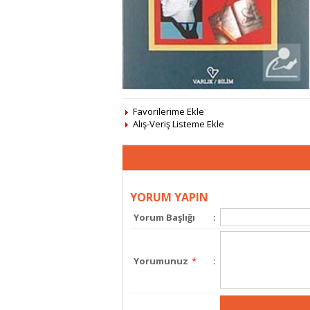
Favorilerime Ekle
Alış-Veriş Listeme Ekle
YORUM YAPIN
Yorum Başlığı
:
Yorumunuz
*
: