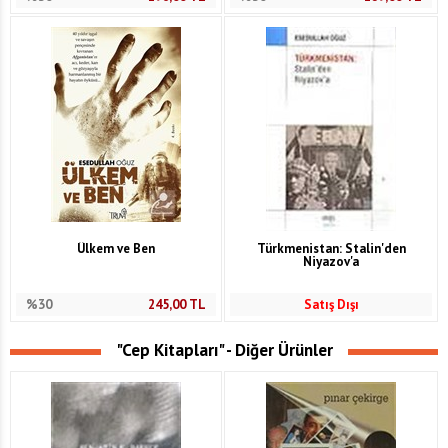
Ülkem ve Ben
Türkmenistan: Stalin'den
Niyazov'a
%30
245,00
TL
Satış Dışı
"Cep Kitapları" - Diğer Ürünler