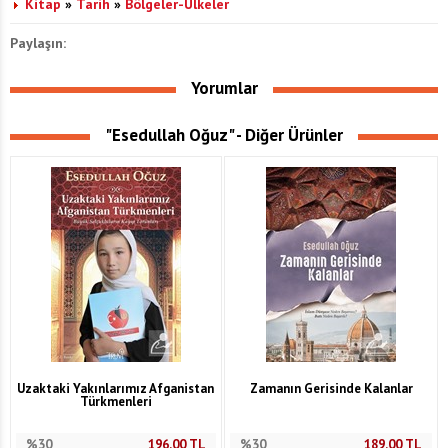
Kitap
»
Tarih
»
Bölgeler-Ülkeler
Paylaşın:
Yorumlar
"Esedullah Oğuz" - Diğer Ürünler
Uzaktaki Yakınlarımız Afganistan
Zamanın Gerisinde Kalanlar
Türkmenleri
%30
196,00
TL
%30
189,00
TL