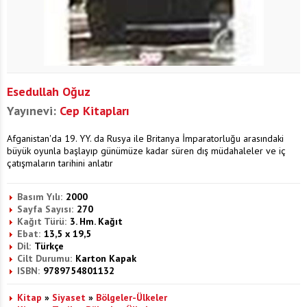
Esedullah Oğuz
Yayınevi:
Cep Kitapları
Afganistan'da 19. YY. da Rusya ile Britanya İmparatorluğu arasındaki
büyük oyunla başlayıp günümüze kadar süren dış müdahaleler ve iç
çatışmaların tarihini anlatır
Basım Yılı:
2000
Sayfa Sayısı:
270
Kağıt Türü:
3. Hm. Kağıt
Ebat:
13,5 x 19,5
Dil:
Türkçe
Cilt Durumu:
Karton Kapak
ISBN:
9789754801132
Kitap
»
Siyaset
»
Bölgeler-Ülkeler