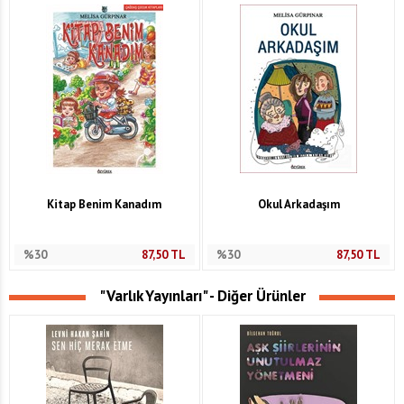
Kitap Benim Kanadım
Okul Arkadaşım
%30
87,50
TL
%30
87,50
TL
"Varlık Yayınları" - Diğer Ürünler