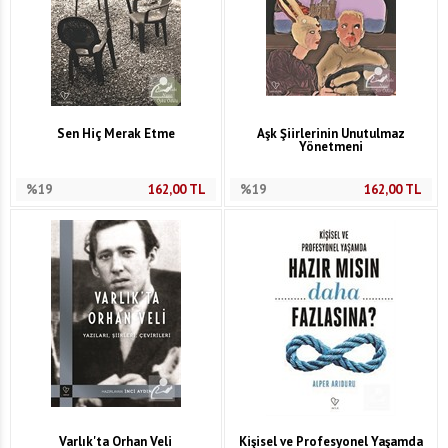
Sen Hiç Merak Etme
Aşk Şiirlerinin Unutulmaz
Yönetmeni
%19
162,00
TL
%19
162,00
TL
Varlık'ta Orhan Veli
Kişisel ve Profesyonel Yaşamda