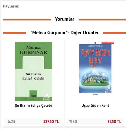
Paylaşın:
Yorumlar
"Melisa Gürpınar" - Diğer Ürünler
Şu Bizim Evliya Çelebi
Uçup Giden Kent
%25
187,50
TL
%30
87,50
TL