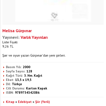
Melisa Gürpınar
Yayınevi:
Varlık Yayınları
Liste Fiyatı:
9,26
TL
Şair ve oyun yazarı Gürpınar'dan yeni şiirleri.
Basım Yılı:
2000
Sayfa Sayısı:
128
Kağıt Türü:
3. Hm. Kağıt
Ebat:
13,5 x 19,5
Dil:
Türkçe
Cilt Durumu:
Karton Kapak
ISBN:
9789754342086
Kitap
»
Edebiyat
»
Şiir (Yerli)