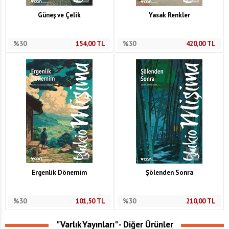
Güneş ve Çelik
Yasak Renkler
%30
154,00
TL
%30
420,00
TL
Ergenlik Dönemim
Şölenden Sonra
%30
101,50
TL
%30
210,00
TL
"Varlık Yayınları" - Diğer Ürünler