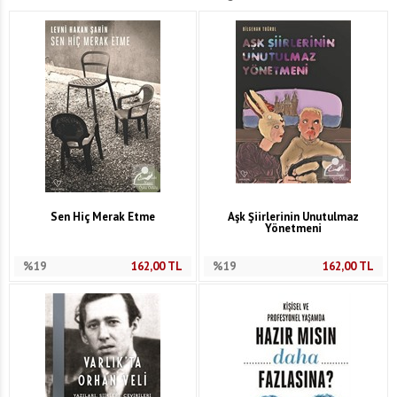
Sen Hiç Merak Etme
Aşk Şiirlerinin Unutulmaz
Yönetmeni
%19
162,00
TL
%19
162,00
TL