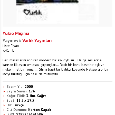
Yukio Mişima
Yayınevi:
Varlık Yayınları
Liste Fiyatı:
7,41
TL
Peri masallarını andıran modern bir aşk öyküsü... Dalga seslerine
karısan ilk aşkın umutsuz çırpınışları... Basit bir konu basit bir aşk ve
mükemmel bir roman... Shinji basit bir balıkçı köyünde Hatsue gibi bir
inciyi bulduğu için nasıl da mutluydu...
Basım Yılı:
2000
Sayfa Sayısı:
176
Kağıt Türü:
3. Hm. Kağıt
Ebat:
13,5 x 19,5
Dil:
Türkçe
Cilt Durumu:
Karton Kapak
ISBN:
9789754341386