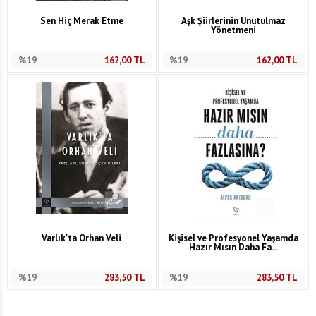
Sen Hiç Merak Etme
Aşk Şiirlerinin Unutulmaz
Yönetmeni
%19
162,00
TL
%19
162,00
TL
Varlık'ta Orhan Veli
Kişisel ve Profesyonel Yaşamda
Hazır Mısın Daha Fa...
%19
283,50
TL
%19
283,50
TL