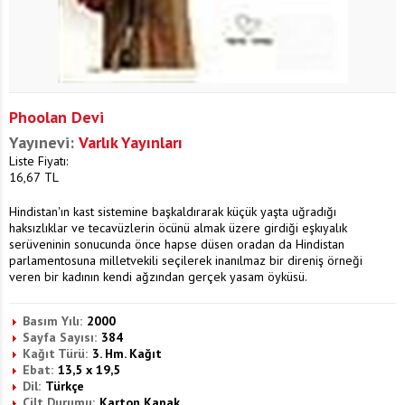
Phoolan Devi
Yayınevi:
Varlık Yayınları
Liste Fiyatı:
16,67
TL
Hindistan'ın kast sistemine başkaldırarak küçük yaşta uğradığı
haksızlıklar ve tecavüzlerin öcünü almak üzere girdiği eşkıyalık
serüveninin sonucunda önce hapse düsen oradan da Hindistan
parlamentosuna milletvekili seçilerek inanılmaz bir direniş örneği
veren bir kadının kendi ağzından gerçek yasam öyküsü.
Basım Yılı:
2000
Sayfa Sayısı:
384
Kağıt Türü:
3. Hm. Kağıt
Ebat:
13,5 x 19,5
Dil:
Türkçe
Cilt Durumu:
Karton Kapak