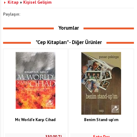
Kitap
»
Kişisel Gelişim
Paylaşın:
Yorumlar
"Cep Kitapları" - Diğer Ürünler
Mc World'e Karşı Cihad
Benim Stand-up'ım
350,00
TL
Satış Dışı