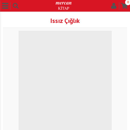
0
Issız Çığlık