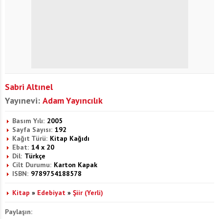
Sabri Altınel
Yayınevi:
Adam Yayıncılık
Basım Yılı:
2005
Sayfa Sayısı:
192
Kağıt Türü:
Kitap Kağıdı
Ebat:
14 x 20
Dil:
Türkçe
Cilt Durumu:
Karton Kapak
ISBN:
9789754188578
Kitap
»
Edebiyat
»
Şiir (Yerli)
Paylaşın: