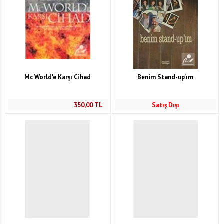
Mc World'e Karşı Cihad
Benim Stand-up'ım
350,00
TL
Satış Dışı