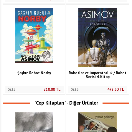
Şaşkın Robot Norby
Robotlar ve İmparatorluk / Robot
Serisi 4. Kitap
%25
210,00
TL
%25
472,50
TL
"Cep Kitapları" - Diğer Ürünler