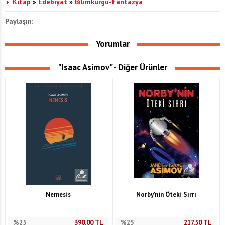
Kitap
»
Edebiyat
»
Bilimkurgu-Fantazya
Paylaşın:
Yorumlar
"Isaac Asimov" - Diğer Ürünler
Nemesis
Norby'nin Öteki Sırrı
%25
390,00
TL
%25
217,50
TL