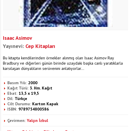
Isaac Asimov
Yayınevi:
Cep Kitapları
Bu kitapta kendilerinden örnekler alınmış olan Isaac Asimov Ray
Bradbury ve diğerleri günün birinde uzaydaki başka canlı yaratıklarla
karsılaşan dünyalıların serüvenini anlatıyorlar...
Basım Yılı:
2000
Kağıt Türü:
3. Hm. Kağıt
Ebat:
13,5 x 19,5
Dil:
Türkçe
Cilt Durumu:
Karton Kapak
ISBN:
9789754800586
Çevirmen:
Yalçın İzbul