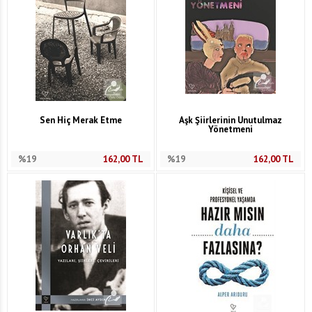
Sen Hiç Merak Etme
Aşk Şiirlerinin Unutulmaz
Yönetmeni
%19
162,00
TL
%19
162,00
TL