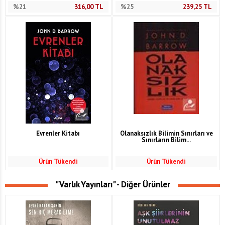
%21
316,00
TL
%25
239,25
TL
Evrenler Kitabı
Olanaksızlık Bilimin Sınırları ve
Sınırların Bilim...
Ürün Tükendi
Ürün Tükendi
"Varlık Yayınları" - Diğer Ürünler