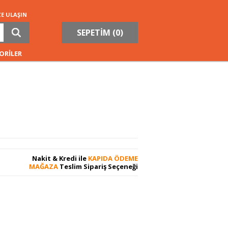
ZE ULAŞIN
SEPETİM (
0
)
ORİLER
Nakit & Kredi ile
KAPIDA ÖDEME
MAĞAZA
Teslim Sipariş Seçeneği