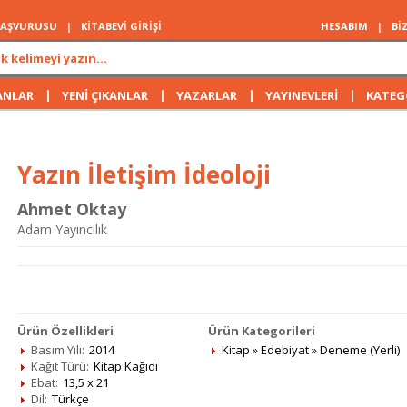
 BAŞVURUSU
|
KİTABEVİ GİRİŞİ
HESABIM
|
Bİ
|
|
|
|
ANLAR
YENİ ÇIKANLAR
YAZARLAR
YAYINEVLERİ
KATEG
Yazın İletişim İdeoloji
Ahmet Oktay
Adam Yayıncılık
Ürün Özellikleri
Ürün Kategorileri
Basım Yılı:
2014
Kitap
»
Edebiyat
»
Deneme (Yerli)
Kağıt Türü:
Kitap Kağıdı
Ebat:
13,5 x 21
Dil:
Türkçe