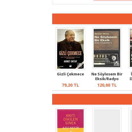
Gizli Çekmece
Ne Söylesem Bir
Eksik/Radyo
Konuşmaları ...
K
79,20
TL
120,00
TL