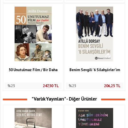
50 Unutulmaz Film / Bir Daha
Benim Sevgili '6 Silahşörler'im
%25
247,50
TL
%25
206,25
TL
"Varlık Yayınları" - Diğer Ürünler