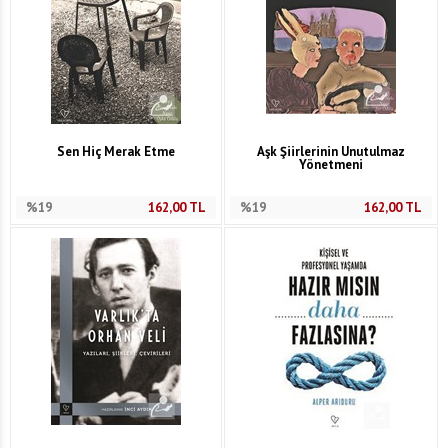
Sen Hiç Merak Etme
Aşk Şiirlerinin Unutulmaz
Yönetmeni
%19
162,00
TL
%19
162,00
TL