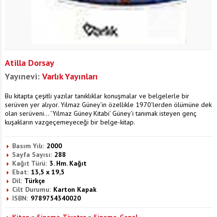
Atilla Dorsay
Yayınevi:
Varlık Yayınları
Bu kitapta çeşitli yazılar tanıklıklar konuşmalar ve belgelerle bir
serüven yer alıyor. Yılmaz Güney'in özellikle 1970'lerden ölümüne dek
olan serüveni... 'Yılmaz Güney Kitabi' Güney'i tanımak isteyen genç
kuşakların vazgeçemeyeceği bir belge-kitap.
Basım Yılı:
2000
Sayfa Sayısı:
288
Kağıt Türü:
3. Hm. Kağıt
Ebat:
13,5 x 19,5
Dil:
Türkçe
Cilt Durumu:
Karton Kapak
ISBN:
9789754340020
Kitap
»
Sinema-Tiyatro
»
Sinema-Genel