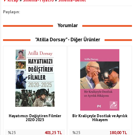
Paylaşın:
Yorumlar
"Atilla Dorsay" - Diğer Ürünler
Hayatımızı Değiştiren Filmler
Bir Kraliçeyle Dostluk ve Ayrılık
2020-2025
Hikayem
%25
401,25
TL
%25
180,00
TL