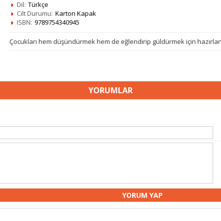
Dil:
Türkçe
Cilt Durumu:
Karton Kapak
ISBN:
9789754340945
Çocukları hem düşündürmek hem de eğlendirip güldürmek için hazırlanm
YORUMLAR