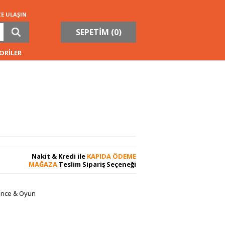
ZE ULAŞIN
SEPETİM (
0
)
ORİLER
Nakit & Kredi ile
KAPIDA ÖDEME
MAĞAZA
Teslim Sipariş Seçeneği
lence & Oyun