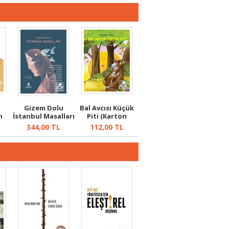
Gizem Dolu
Bal Avcısı Küçük
n
İstanbul Masalları
Piti (Karton
ğu
Kapak)
344,00
TL
112,00
TL