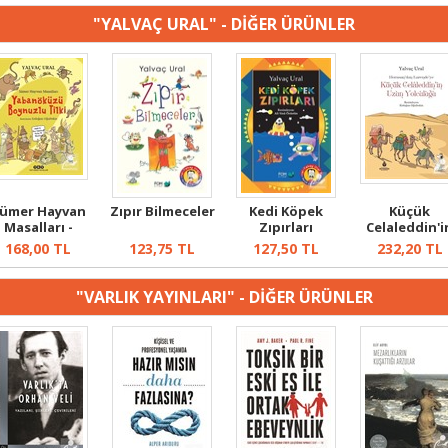
"YALVAÇ URAL" - DİĞER ÜRÜNLER
ümer Hayvan
Zıpır Bilmeceler
Kedi Köpek
Küçük
Masalları -
Zıpırları
Celaleddin'i
Yabanöküzü
Uzun Yolculu
168,00
TL
123,75
TL
127,50
TL
232,20
TL
Boyn...
"VARLIK YAYINLARI" - DİĞER ÜRÜNLER