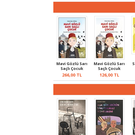
Mavi Gözlü Sarı
Mavi Gözlü Sarı
S
Saçlı Çocuk
Saçlı Çocuk
Mustafa Kema...
266,00
TL
126,00
TL