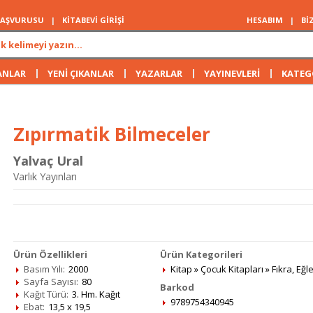
 BAŞVURUSU
|
KİTABEVİ GİRİŞİ
HESABIM
|
Bİ
|
|
|
|
ANLAR
YENİ ÇIKANLAR
YAZARLAR
YAYINEVLERİ
KATEG
Zıpırmatik Bilmeceler
Yalvaç Ural
Varlık Yayınları
Ürün Özellikleri
Ürün Kategorileri
Basım Yılı:
2000
Kitap
»
Çocuk Kitapları
»
Fıkra, Eğ
Sayfa Sayısı:
80
Barkod
Kağıt Türü:
3. Hm. Kağıt
9789754340945
Ebat:
13,5 x 19,5