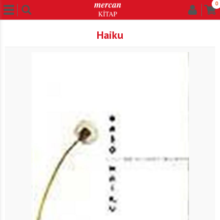
0
Haiku