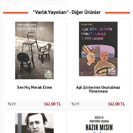
"Varlık Yayınları" - Diğer Ürünler
Sen Hiç Merak Etme
Aşk Şiirlerinin Unutulmaz
Yönetmeni
%19
162,00
TL
%19
162,00
TL