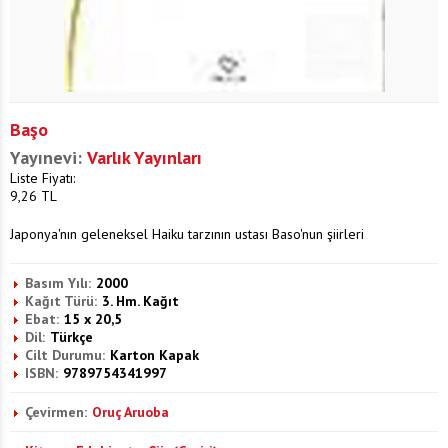
Başo
Yayınevi:
Varlık Yayınları
Liste Fiyatı:
9,26
TL
Japonya'nın geleneksel Haiku tarzının ustası Baso'nun şiirleri
Basım Yılı:
2000
Kağıt Türü:
3. Hm. Kağıt
Ebat:
15 x 20,5
Dil:
Türkçe
Cilt Durumu:
Karton Kapak
ISBN:
9789754341997
Çevirmen:
Oruç Aruoba