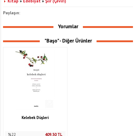
Kitap
»
Edebiyat
»
Şiir (Çeviri)
Paylaşın:
Yorumlar
"Başo" - Diğer Ürünler
Kelebek Düşleri
%22
409,50
TL