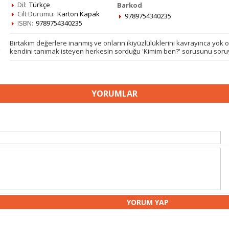
Dil:
Türkçe
Barkod
Cilt Durumu:
Karton Kapak
9789754340235
ISBN:
9789754340235
Birtakım değerlere inanmış ve onların ikiyüzlülüklerini kavrayınca yok 
kendini tanımak isteyen herkesin sorduğu 'Kimim ben?' sorusunu soruy
YORUMLAR