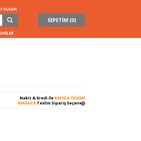
ZE ULAŞIN
SEPETİM (
0
)
ORİLER
Nakit & Kredi ile
KAPIDA ÖDEME
MAĞAZA
Teslim Sipariş Seçeneği