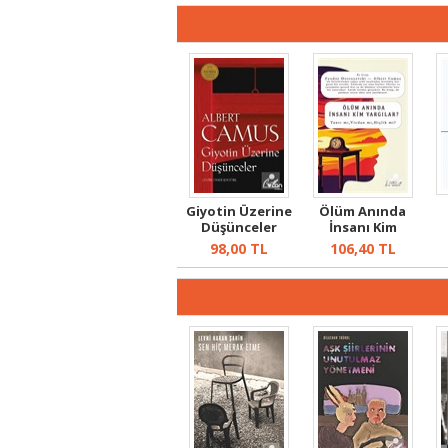
Giyotin Üzerine
Ölüm Anında
Düşünceler
İnsanı Kim
Yargılar?
98,00
TL
106,40
TL