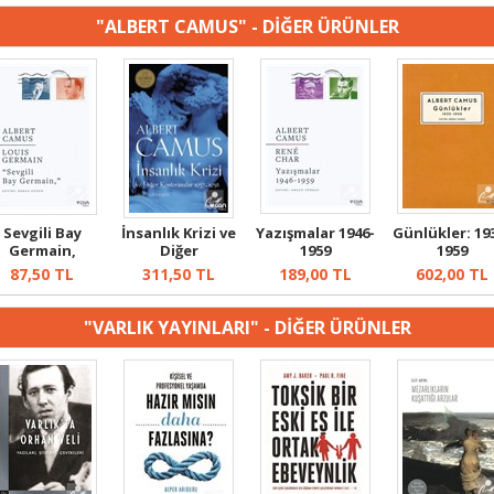
"ALBERT CAMUS" - DİĞER ÜRÜNLER
Sevgili Bay
İnsanlık Krizi ve
Yazışmalar 1946-
Günlükler: 19
Germain,
Diğer
1959
1959
Konferanslar
87,50
TL
311,50
TL
189,00
TL
602,00
TL
193...
"VARLIK YAYINLARI" - DİĞER ÜRÜNLER