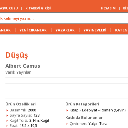
 BAŞVURUSU
|
KİTABEVİ GİRİŞİ
HESABIM
|
Bİ
|
|
|
|
ANLAR
YENİ ÇIKANLAR
YAZARLAR
YAYINEVLERİ
KATEG
Düşüş
Albert Camus
Varlık Yayınları
Ürün Özellikleri
Ürün Kategorileri
Basım Yılı:
2000
Kitap
»
Edebiyat
»
Roman (Çeviri)
Sayfa Sayısı:
128
Katkıda Bulunanlar
Kağıt Türü:
3. Hm. Kağıt
Çevirmen:
Yalçın Tura
Ebat:
13,5 x 19,5