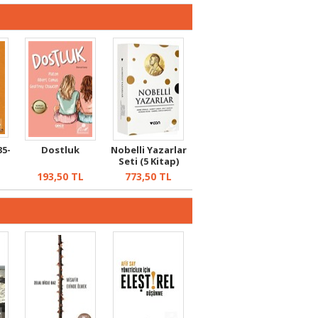
35-
Dostluk
Nobelli Yazarlar
Seti (5 Kitap)
193,50
TL
773,50
TL