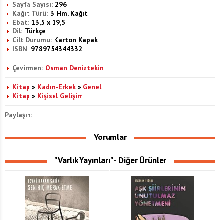
Sayfa Sayısı:
296
Kağıt Türü:
3. Hm. Kağıt
Ebat:
13,5 x 19,5
Dil:
Türkçe
Cilt Durumu:
Karton Kapak
ISBN:
9789754344332
Çevirmen:
Osman Deniztekin
Kitap
»
Kadın-Erkek
»
Genel
Kitap
»
Kişisel Gelişim
Paylaşın:
Yorumlar
"Varlık Yayınları" - Diğer Ürünler