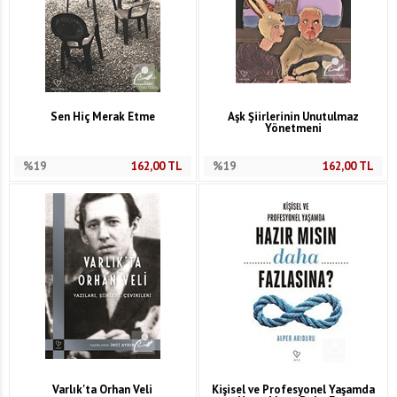
Sen Hiç Merak Etme
Aşk Şiirlerinin Unutulmaz
Yönetmeni
%19
162,00
TL
%19
162,00
TL
Varlık'ta Orhan Veli
Kişisel ve Profesyonel Yaşamda