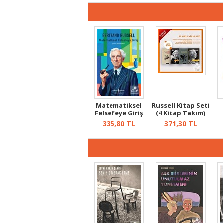
Matematiksel
Russell Kitap Seti
Felsefeye Giriş
(4 Kitap Takım)
335,80
TL
371,30
TL