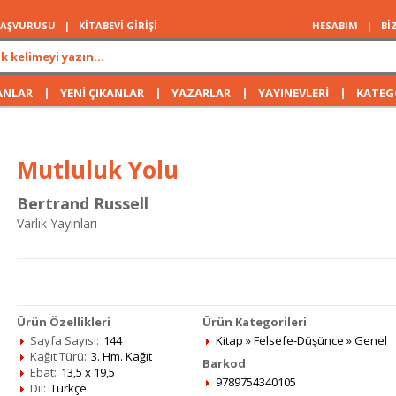
 BAŞVURUSU
|
KİTABEVİ GİRİŞİ
HESABIM
|
Bİ
|
|
|
|
ANLAR
YENİ ÇIKANLAR
YAZARLAR
YAYINEVLERİ
KATEG
Mutluluk Yolu
Bertrand Russell
Varlık Yayınları
Ürün Özellikleri
Ürün Kategorileri
Sayfa Sayısı:
144
Kitap
»
Felsefe-Düşünce
»
Genel
Kağıt Türü:
3. Hm. Kağıt
Barkod
Ebat:
13,5 x 19,5
9789754340105
Dil:
Türkçe