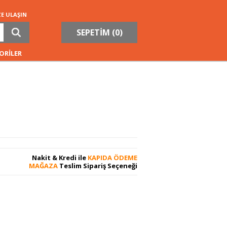
ZE ULAŞIN
SEPETİM (
0
)
ORİLER
Nakit & Kredi ile
KAPIDA ÖDEME
MAĞAZA
Teslim Sipariş Seçeneği