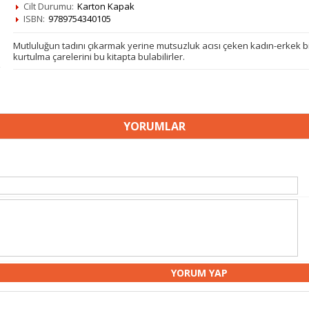
Cilt Durumu:
Karton Kapak
ISBN:
9789754340105
Mutluluğun tadını çıkarmak yerine mutsuzluk acısı çeken kadın-erkek bir
kurtulma çarelerini bu kitapta bulabilirler.
YORUMLAR