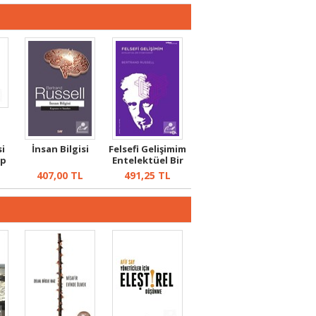
si
İnsan Bilgisi
Felsefi Gelişimim
ap
Entelektüel Bir
Otobiy...
L
407,00
TL
491,25
TL