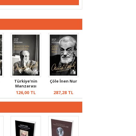
m
Türkiye'nin
Çöle İnen Nur
Manzarası
126,00
TL
287,28
TL