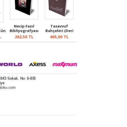
Necip Fazıl
Tasavvuf
tün
Bibliyografyası
Bahçeleri (Deri
.
Ciltli)
L
262,50
TL
405,00
TL
 843 Sokak, No: 6-8/B
iye
aloku.com