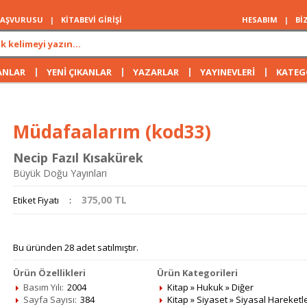
 BAŞVURUSU
|
KİTABEVİ GİRİŞİ
HESABIM
|
Bİ
|
|
|
|
ANLAR
YENİ ÇIKANLAR
YAZARLAR
YAYINEVLERİ
KATEG
Müdafaalarım (kod33)
Necip Fazıl Kısakürek
Büyük Doğu Yayınları
375,00
TL
Etiket Fiyatı
:
Bu üründen 28 adet satılmıştır.
Ürün Özellikleri
Ürün Kategorileri
Basım Yılı:
2004
Kitap
»
Hukuk
»
Diğer
Sayfa Sayısı:
384
Kitap
»
Siyaset
»
Siyasal Hareketl