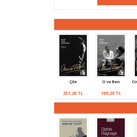
Çile
O ve Ben
Ci
251,28
TL
169,20
TL