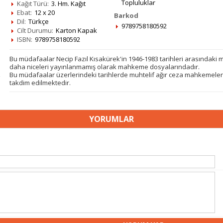
Topluluklar
Kağıt Türü:
3. Hm. Kağıt
Ebat:
12 x 20
Barkod
Dil:
Türkçe
9789758180592
Cilt Durumu:
Karton Kapak
ISBN:
9789758180592
Bu müdafaalar Necip Fazıl Kısakürek'in 1946-1983 tarihleri arasındaki 
daha niceleri yayınlanmamış olarak mahkeme dosyalarındadır.
Bu müdafaalar üzerlerindeki tarihlerde muhtelif ağır ceza mahkemeler
takdim edilmektedir.
YORUMLAR