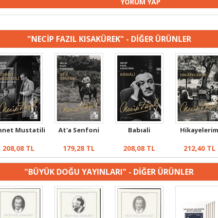
"NECİP FAZIL KISAKÜREK" - DİĞER ÜRÜNLER
nnet Mustatili
At'a Senfoni
Babıali
Hikayeleri
208,08
TL
179,28
TL
208,08
TL
212,40
TL
"BÜYÜK DOĞU YAYINLARI" - DİĞER ÜRÜNLER