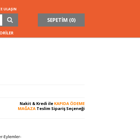
ZE ULAŞIN
SEPETİM (
0
)
ORİLER
Nakit & Kredi ile
KAPIDA ÖDEME
MAĞAZA
Teslim Sipariş Seçeneği
er-Eylemler-