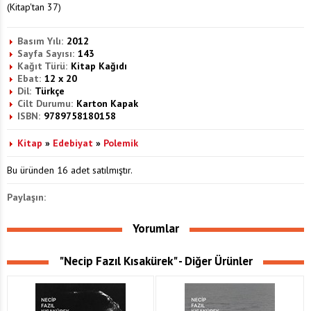
(Kitap'tan 37)
Basım Yılı:
2012
Sayfa Sayısı:
143
Kağıt Türü:
Kitap Kağıdı
Ebat:
12 x 20
Dil:
Türkçe
Cilt Durumu:
Karton Kapak
ISBN:
9789758180158
Kitap
»
Edebiyat
»
Polemik
Bu üründen 16 adet satılmıştır.
Paylaşın:
Yorumlar
"Necip Fazıl Kısakürek" - Diğer Ürünler