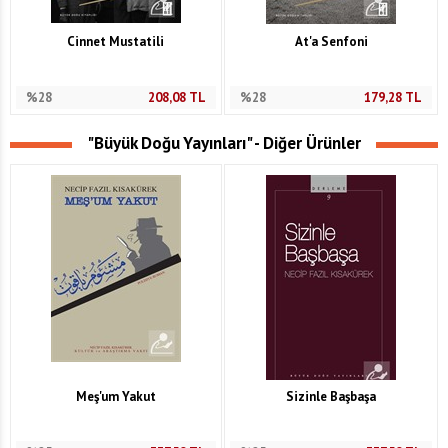
Cinnet Mustatili
At'a Senfoni
%28
208,08
TL
%28
179,28
TL
"Büyük Doğu Yayınları" - Diğer Ürünler
Meş'um Yakut
Sizinle Başbaşa