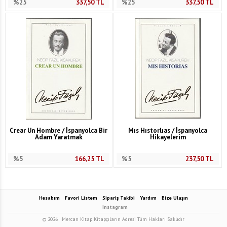
%25
337,50
TL
%25
337,50
TL
Crear Un Hombre / İspanyolca Bir
Mıs Hıstorlıas / İspanyolca
Adam Yaratmak
Hikayelerim
%5
166,25
TL
%5
237,50
TL
Hesabım
Favori Listem
Sipariş Takibi
Yardım
Bize Ulaşın
Instagram
© 2026
Mercan Kitap Kitapçıların Adresi Tüm Hakları Saklıdır