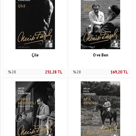
Çile
O ve Ben
%28
251,28
TL
%28
169,20
TL