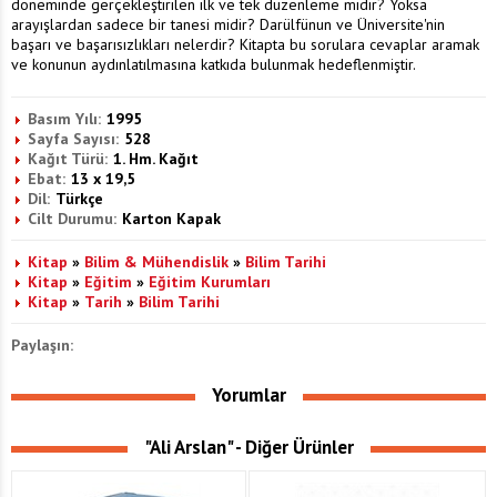
döneminde gerçekleştirilen ilk ve tek düzenleme midir? Yoksa
arayışlardan sadece bir tanesi midir? Darülfünun ve Üniversite'nin
başarı ve başarısızlıkları nelerdir? Kitapta bu sorulara cevaplar aramak
ve konunun aydınlatılmasına katkıda bulunmak hedeflenmiştir.
Basım Yılı:
1995
Sayfa Sayısı:
528
Kağıt Türü:
1. Hm. Kağıt
Ebat:
13 x 19,5
Dil:
Türkçe
Cilt Durumu:
Karton Kapak
Kitap
»
Bilim & Mühendislik
»
Bilim Tarihi
Kitap
»
Eğitim
»
Eğitim Kurumları
Kitap
»
Tarih
»
Bilim Tarihi
Paylaşın:
Yorumlar
"Ali Arslan" - Diğer Ürünler