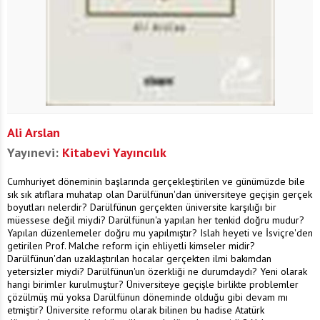
Ali Arslan
Yayınevi:
Kitabevi Yayıncılık
Cumhuriyet döneminin başlarında gerçekleştirilen ve günümüzde bile
sık sık atıflara muhatap olan Darülfünun'dan üniversiteye geçişin gerçek
boyutları nelerdir? Darülfünun gerçekten üniversite karşılığı bir
müessese değil miydi? Darülfünun'a yapılan her tenkid doğru mudur?
Yapılan düzenlemeler doğru mu yapılmıştır? Islah heyeti ve İsviçre'den
getirilen Prof. Malche reform için ehliyetli kimseler midir?
Darülfünun'dan uzaklaştırılan hocalar gerçekten ilmi bakımdan
yetersizler miydi? Darülfünun'un özerkliği ne durumdaydı? Yeni olarak
hangi birimler kurulmuştur? Üniversiteye geçişle birlikte problemler
çözülmüş mü yoksa Darülfünun döneminde olduğu gibi devam mı
etmiştir? Üniversite reformu olarak bilinen bu hadise Atatürk