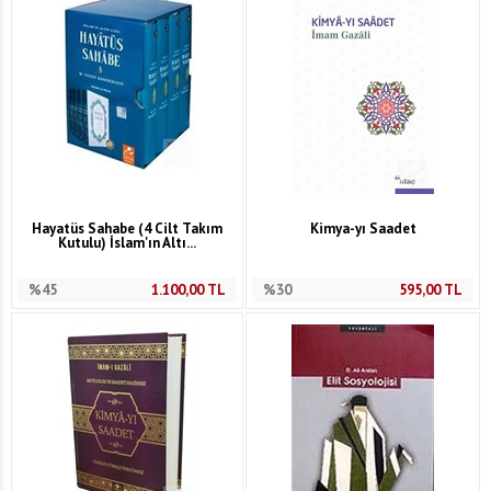
Hayatüs Sahabe (4 Cilt Takım
Kimya-yı Saadet
Kutulu) İslam'ın Altı...
%45
1.100,00
TL
%30
595,00
TL