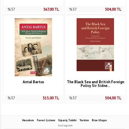
%37
567,00
TL
%37
504,00
TL
Antal Bartus
The Black Sea and British Foreign
Policy Sir Sidne...
%37
315,00
TL
%37
504,00
TL
Hesabım
Favori Listem
Sipariş Takibi
Yardım
Bize Ulaşın
Instagram