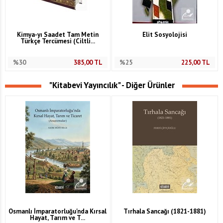
Kimya-yı Saadet Tam Metin
Elit Sosyolojisi
Türkçe Tercümesi (Ciltli...
%30
385,00
TL
%25
225,00
TL
"Kitabevi Yayıncılık" - Diğer Ürünler
Osmanlı İmparatorluğu'nda Kırsal
Tırhala Sancağı (1821-1881)
Hayat, Tarım ve T...