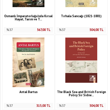
Osmanlı İmparatorluğu'nda Kırsal
Tırhala Sancağı (1821-1881)
Hayat, Tarım ve T...
%37
567,00
TL
%37
504,00
TL
Antal Bartus
The Black Sea and British Foreign
Policy Sir Sidne...
%37
315,00
TL
%37
504,00
TL