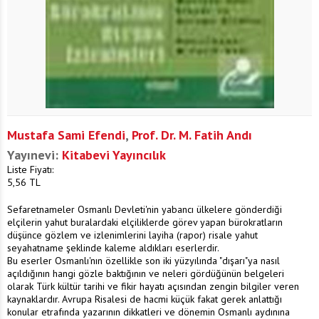
Mustafa Sami Efendi
,
Prof. Dr. M. Fatih Andı
Yayınevi:
Kitabevi Yayıncılık
Liste Fiyatı:
5,56
TL
Sefaretnameler Osmanlı Devleti'nin yabancı ülkelere gönderdiği
elçilerin yahut buralardaki elçiliklerde görev yapan bürokratların
düşünce gözlem ve izlenimlerini layiha (rapor) risale yahut
seyahatname şeklinde kaleme aldıkları eserlerdir.
Bu eserler Osmanlı'nın özellikle son iki yüzyılında "dışarı"ya nasıl
açıldığının hangi gözle baktığının ve neleri gördüğünün belgeleri
olarak Türk kültür tarihi ve fikir hayatı açısından zengin bilgiler veren
kaynaklardır. Avrupa Risalesi de hacmi küçük fakat gerek anlattığı
konular etrafında yazarının dikkatleri ve dönemin Osmanlı aydınına