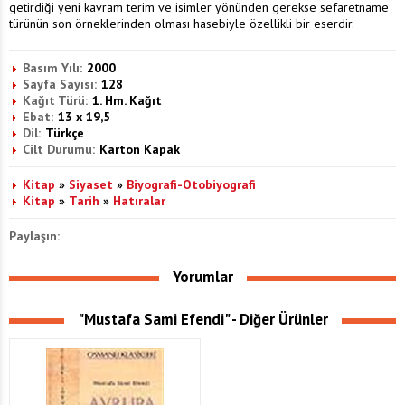
getirdiği yeni kavram terim ve isimler yönünden gerekse sefaretname
türünün son örneklerinden olması hasebiyle özellikli bir eserdir.
Basım Yılı:
2000
Sayfa Sayısı:
128
Kağıt Türü:
1. Hm. Kağıt
Ebat:
13 x 19,5
Dil:
Türkçe
Cilt Durumu:
Karton Kapak
Kitap
»
Siyaset
»
Biyografi-Otobiyografi
Kitap
»
Tarih
»
Hatıralar
Paylaşın:
Yorumlar
"Mustafa Sami Efendi" - Diğer Ürünler