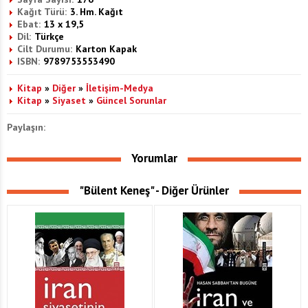
Kağıt Türü:
3. Hm. Kağıt
Ebat:
13 x 19,5
Dil:
Türkçe
Cilt Durumu:
Karton Kapak
ISBN:
9789753553490
Kitap
»
Diğer
»
İletişim-Medya
Kitap
»
Siyaset
»
Güncel Sorunlar
Paylaşın:
Yorumlar
"Bülent Keneş" - Diğer Ürünler