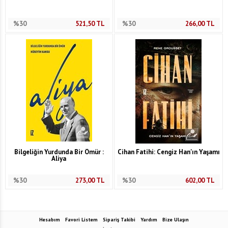
%30
521,50
TL
%30
266,00
TL
Bilgeliğin Yurdunda Bir Ömür :
Cihan Fatihi: Cengiz Han'ın Yaşamı
Aliya
%30
273,00
TL
%30
602,00
TL
Hesabım
Favori Listem
Sipariş Takibi
Yardım
Bize Ulaşın