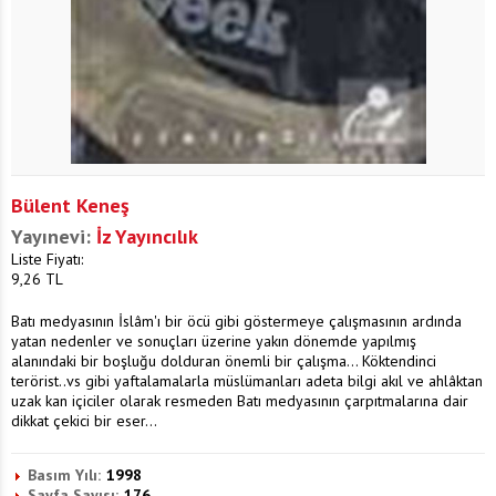
Bülent Keneş
Yayınevi:
İz Yayıncılık
Liste Fiyatı:
9,26
TL
Batı medyasının İslâm'ı bir öcü gibi göstermeye çalışmasının ardında
yatan nedenler ve sonuçları üzerine yakın dönemde yapılmış
alanındaki bir boşluğu dolduran önemli bir çalışma... Köktendinci
terörist..vs gibi yaftalamalarla müslümanları adeta bilgi akıl ve ahlâktan
uzak kan içiciler olarak resmeden Batı medyasının çarpıtmalarına dair
dikkat çekici bir eser...
Basım Yılı:
1998
Sayfa Sayısı:
176