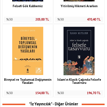
Felsefi Gök Kubbemiz
Yitirilmiş Hikmeti Ararken
%30
203,00
TL
%30
470,40
TL
Bireysel ve Toplumsal Değişmenin
İslam'ın Klasik Çağında Felsefe
Yasaları
Tasavvuru
%30
154,00
TL
%30
196,70
TL
"İz Yayıncılık" - Diğer Ürünler