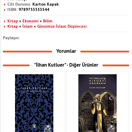
Cilt Durumu:
Karton Kapak
ISBN:
9789753553544
Kitap
»
Ekonomi
»
Bilim
Kitap
»
İslam
»
Günümüz İslam Düşüncesi
Paylaşın:
Yorumlar
"İlhan Kutluer" - Diğer Ürünler