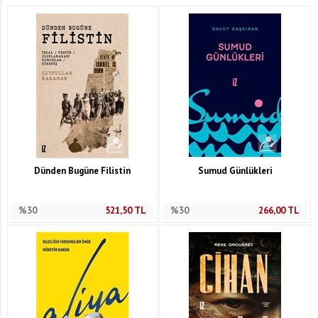
Dünden Bugüne Filistin
Sumud Günlükleri
%30
521,50
TL
%30
266,00
TL