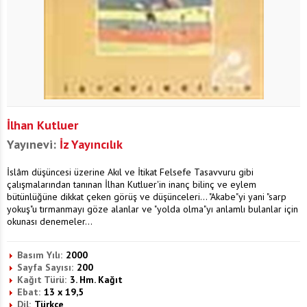
İlhan Kutluer
Yayınevi:
İz Yayıncılık
İslâm düşüncesi üzerine Akıl ve İtikat Felsefe Tasavvuru gibi
çalışmalarından tanınan İlhan Kutluer'in inanç bilinç ve eylem
bütünlüğüne dikkat çeken görüş ve düşünceleri... "Akabe"yi yani "sarp
yokuş"u tırmanmayı göze alanlar ve "yolda olma"yı anlamlı bulanlar için
okunası denemeler...
Basım Yılı:
2000
Sayfa Sayısı:
200
Kağıt Türü:
3. Hm. Kağıt
Ebat:
13 x 19,5
Dil:
Türkçe