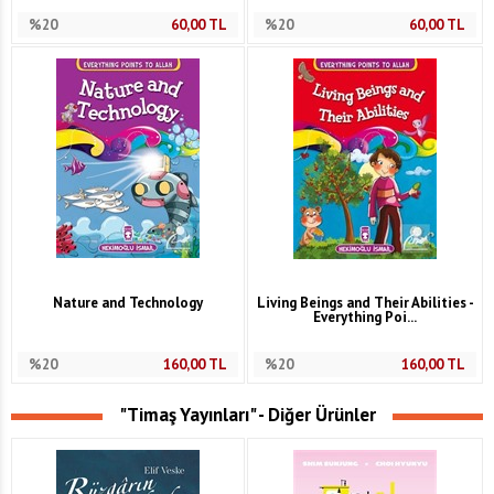
%20
60,00
TL
%20
60,00
TL
Nature and Technology
Living Beings and Their Abilities -
Everything Poi...
%20
160,00
TL
%20
160,00
TL
"Timaş Yayınları" - Diğer Ürünler