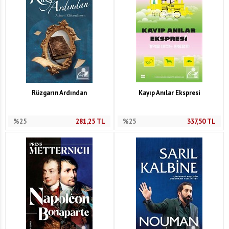
Rüzgarın Ardından
Kayıp Anılar Ekspresi
%25
281,25
TL
%25
337,50
TL