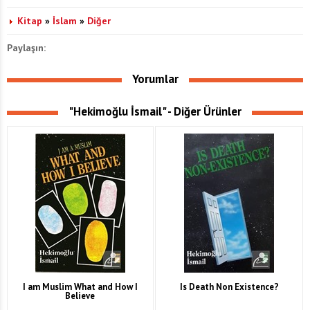
Kitap
»
İslam
»
Diğer
Paylaşın:
Yorumlar
"Hekimoğlu İsmail" - Diğer Ürünler
I am Muslim What and How I
Is Death Non Existence?
Believe