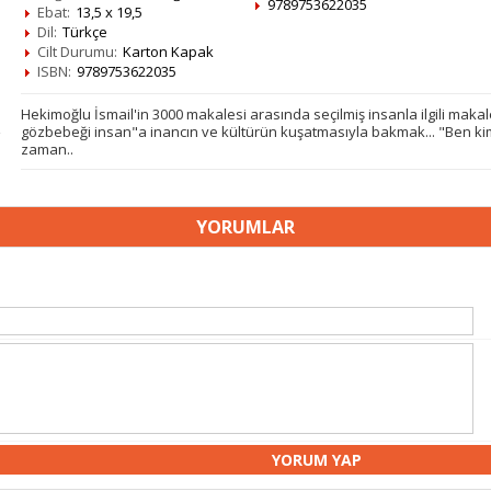
9789753622035
Ebat:
13,5 x 19,5
Dil:
Türkçe
Cilt Durumu:
Karton Kapak
ISBN:
9789753622035
Hekimoğlu İsmail'in 3000 makalesi arasında seçilmiş insanla ilgili makal
gözbebeği insan"a inancın ve kültürün kuşatmasıyla bakmak... "Ben k
zaman..
YORUMLAR