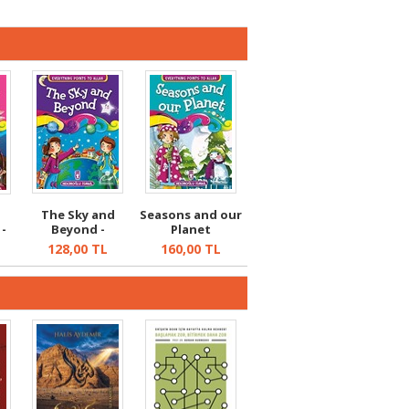
The Sky and
Seasons and our
-
Beyond -
Planet
Everything Points
128,00
TL
160,00
TL
T...