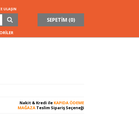
ZE ULAŞIN
SEPETİM (
0
)
ORİLER
Nakit & Kredi ile
KAPIDA ÖDEME
MAĞAZA
Teslim Sipariş Seçeneği