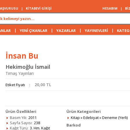
 BAŞVURUSU
|
KİTABEVİ GİRİŞİ
HESABIM
|
Bİ
|
|
|
|
ANLAR
YENİ ÇIKANLAR
YAZARLAR
YAYINEVLERİ
KATEG
İnsan Bu
Hekimoğlu İsmail
Timaş Yayınları
20,00
TL
Etiket Fiyatı
:
Ürün Özellikleri
Ürün Kategorileri
Basım Yılı:
2011
Kitap
»
Edebiyat
»
Deneme (Yerli)
Sayfa Sayısı:
238
Barkod
Kağıt Türü:
3. Hm. Kağıt