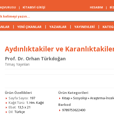
 BAŞVURUSU
|
KİTABEVİ GİRİŞİ
HESABIM
|
Bİ
|
|
|
|
ANLAR
YENİ ÇIKANLAR
YAZARLAR
YAYINEVLERİ
KATEG
Aydınlıktakiler ve Karanlıktakile
Prof. Dr. Orhan Türkdoğan
Timaş Yayınları
Ürün Özellikleri
Ürün Kategorileri
Sayfa Sayısı:
197
Kitap
»
Sosyoloji
»
Araştırma-İnce
Kağıt Türü:
1. Hm. Kağıt
Barkod
Ebat:
13,5 x 21
9789753622400
Dil:
Türkçe