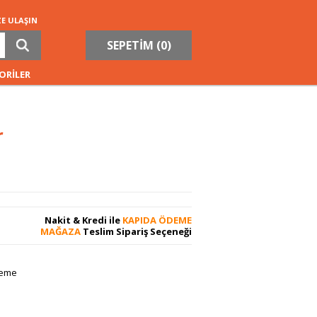
ZE ULAŞIN
SEPETİM (
0
)
ORİLER
r
Nakit & Kredi ile
KAPIDA ÖDEME
MAĞAZA
Teslim Sipariş Seçeneği
leme