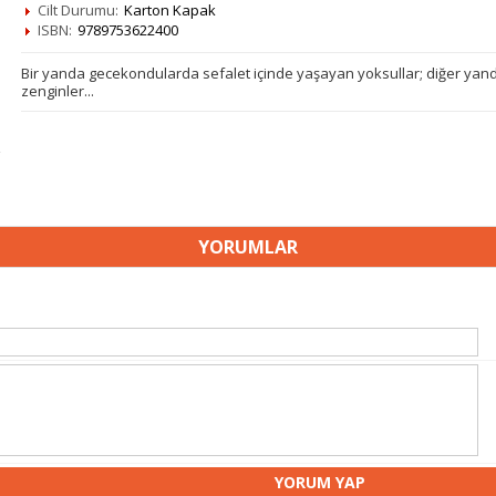
Cilt Durumu:
Karton Kapak
ISBN:
9789753622400
Bir yanda gecekondularda sefalet içinde yaşayan yoksullar; diğer yanda
zenginler...
YORUMLAR