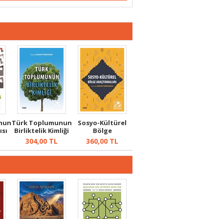
nun
Türk Toplumunun
Sosyo-Kültürel
ısı
Birliktelik Kimliği
Bölge
Araştırmaları
304,00
TL
360,00
TL