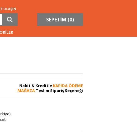
ZE ULAŞIN
SEPETİM (
0
)
ORİLER
Nakit & Kredi ile
KAPIDA ÖDEME
MAĞAZA
Teslim Sipariş Seçeneği
rkiye)
set