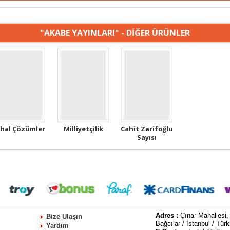
"AKABE YAYINLARI" - DİĞER ÜRÜNLER
thal Çözümler
Milliyetçilik
Cahit Zarifoğlu
Sayısı
Adres :
Çınar Mahallesi,
Bize Ulaşın
Bağcılar / İstanbul / Türk
Yardım