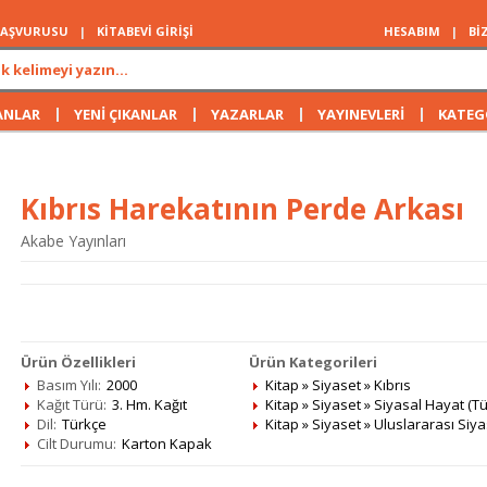
 BAŞVURUSU
|
KİTABEVİ GİRİŞİ
HESABIM
|
Bİ
|
|
|
|
ANLAR
YENİ ÇIKANLAR
YAZARLAR
YAYINEVLERİ
KATEG
Kıbrıs Harekatının Perde Arkası
Akabe Yayınları
Ürün Özellikleri
Ürün Kategorileri
Basım Yılı:
2000
Kitap
»
Siyaset
»
Kıbrıs
Kağıt Türü:
3. Hm. Kağıt
Kitap
»
Siyaset
»
Siyasal Hayat (Tü
Dil:
Türkçe
Kitap
»
Siyaset
»
Uluslararası Siya
Cilt Durumu:
Karton Kapak